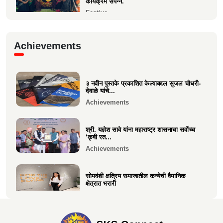
कार्यक्रम संपन्न.
Festive
गरबा, दिनांक 5 ऑक्टोबर 2024, स्वामिनी महिला
Achievements
मंडळ बोरीवली पश्...
Festive
३ नवीन पुस्तके प्रकाशित केल्याबद्दल सुजल चौधरी-
श्री. श्रीहास चुरी यांच्या आयईसीए फाउंडेशनच्या
देवाळे यांचे...
पुरुष वृद्धाश...
Achievements
Festive
श्री. यज्ञेश सावे यांना महाराष्ट्र शासनाचा सर्वोच्च
‘कृषी रत...
Achievements
सोमवंशी क्षत्रिय समाजातील कन्येची वैमानिक
क्षेत्रात भरारी
Achievements
दिलीप हरीचंद्र वर्तक चटाळे यांचे एलएलबी परीक्षेत