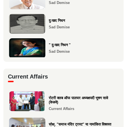
Sad Demise
1983 च्या 10 वी...
Health
दुःखद निधन
Sad Demise
" दुःखद निधन "
Sad Demise
दुःखद निधन
Current Affairs
Sad Demise
शोकसंदेश
रोटरी क्लब ऑफ पालघर अध्यक्षपदी भूषण सावे
Sad Demise
(केळवे)
Current Affairs
सोक्ष, "समाज मंदिर ट्रस्ट" या नामांकित विश्वस्त