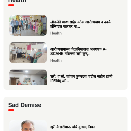
प्रकल्पासा...
Economics
लोकनेते अण्णासाहेब वर्तक आरोग्यधाम व ढवळे
वसई विकास सहकारी बँकेचे अध्यक्ष आशय राऊत
हाँस्पिटल पालघर या...
यांना गोव्याच्या म...
Health
Economics
आरोग्यधामाच्या नेत्रविभागास आवश्यक A-
SCANE मशिनचा श्री कुष्...
Health
श्री. व सौ. कांचन कुष्णदत्त पाटील माहीम ह्यांनी
मोतीबिंदू आँ...
Health
श्री. संजय राऊत विरार (एडवण)यांच्या यकृत
Sad Demise
प्रत्यारोपण स्वानुभ...
Health
श्री केसरीभाऊ यांचे दुःखद निधन
माकुणसारच्या एस के पाटील विद्यामंदिरच्या सन