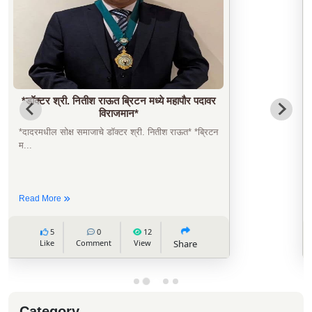
मा.श्री अतुलजी सावे यांना ‘लोकमत महाराष्ट्रीयन ऑफ
द ईयर’ हा मानाचा पुरस्कार (राजकारण).
‘दैनिक लोकमत’ या महाराष्ट्रातील अग्रगण्य वृत्तपत्राने ...
Read More
13
0
8
Like
Comment
View
Share
Category