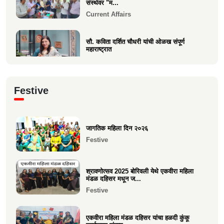
संस्थेवर "म...
Current Affairs
सौ. कविता दर्शित चौधरी यांची ओळख संपूर्ण
महाराष्ट्रात
Current Affairs
क्षात्रसेतू मार्च २०२६ अंकाचा प्रकाशन सोहळा
Festive
संपन्न
Current Affairs
जागतिक महिला दिन २०२६
समाजाचे मुखपत्र "क्षात्रसेतू" दिवाळी अंक २०२५
Festive
चे प्रकाशन
Current Affairs
श्रावणोत्सव 2025 बोरिवली येथे एकवीरा महिला
मंडळ दहिसर मधून ज...
Festive
एकवीरा महिला मंडळ दहिसर यांचा हळदी कुंकू