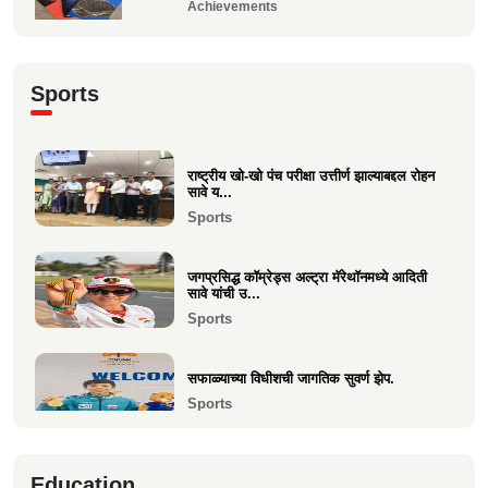
Achievements
राष्ट्रीय खो-खो पंच परीक्षा उत्तीर्ण झाल्याबद्दल रोहन सावे
य...
Sports
Sports
श्री. यज्ञेश सावे यांना महाराष्ट्र शासनाचा सर्वोच्च ‘कृषी
रत...
राष्ट्रीय खो-खो पंच परीक्षा उत्तीर्ण झाल्याबद्दल रोहन
सावे य...
Achievements
Sports
भारत सरकारच्या “बोर्ड ऑफ ट्रेड”वर निमिष अशोक
सावे यांची सदस्...
जगप्रसिद्ध कॉम्रेड्स अल्ट्रा मॅरेथॉनमध्ये आदिती
Politics
सावे यांची उ...
Sports
केवल विनय दिपा चौधरी उमेळेै यांना एलएलबी (LLB)
पदवी संपादन
सफाळ्याच्या विधीशची जागतिक सुवर्ण झेप.
Education
Sports
माहीम सोमवंशी क्षत्रिय पाचकळशी हितवर्धक मंडळाचा
बिझनेस कॉन्क...
रिया चौधरीची मुंबई टी-२० लीगमध्ये आयकॉन
Business
Education