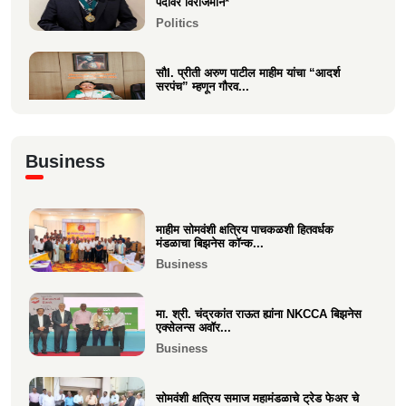
पदावर विराजमान*
Politics
सौI. प्रीती अरुण पाटील माहीम यांचा “आदर्श
सरपंच” म्हणून गौरव...
Politics
अभिनंदन कार्यसम्राट आमदार मनिषाताई चौधरी
Business
Politics
माहीम सोमवंशी क्षत्रिय पाचकळशी हितवर्धक
श्री. अजूभाई यशवंत ठाकूर ह्यांची मा.श्री.उद्धव
मंडळाचा बिझनेस कॉन्क...
बाळासाहेब ठा...
Business
Politics
मा. श्री. चंद्रकांत राऊत ह्यांना NKCCA बिझनेस
एक्सेलन्स अवॉर...
Business
सोमवंशी क्षत्रिय समाज महामंडळाचे ट्रेड फेअर चे