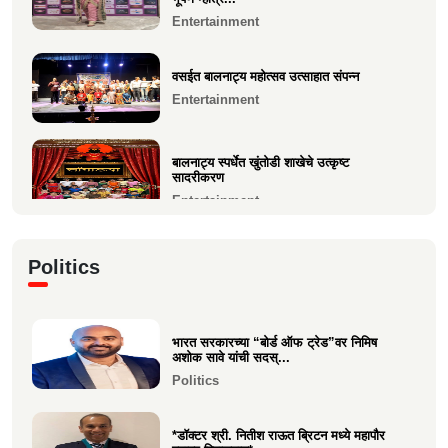
अंबारे) हिचे...
जगप्रसिद्ध कॉम्रेड्स अल्ट्रा मॅरेथॉनमध्ये आदिती सावे
Entertainment
यांची उ...
Education
Sports
वसईत बालनाट्य महोत्सव उत्साहात संपन्न
Entertainment
मुंबई फ्युजन फेस्ट 2026 मध्ये दहिसरच्या कृपाली भूषण
म्हात्रे...
Entertainment
बालनाट्य स्पर्धेत खुंतोडी शाखेचे उत्कृष्ट
सादरीकरण
Entertainment
कु. महिमा कृष्णकांत म्हात्रे (मीरा) ला प्रस्तुत *झी
Politics
मराठी अव...
Entertainment
भारत सरकारच्या “बोर्ड ऑफ ट्रेड”वर निमिष
नीरज चुरी निर्मित“साबर बोंडं” – अनेक
अशोक सावे यांची सदस्...
आंतरराष्ट्रीय पुरस्कारा...
Politics
Entertainment
*डॉक्टर श्री. नितीश राऊत ब्रिटन मध्ये महापौर