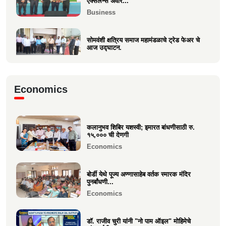
एक्सेलन्स अवॉर...
Business
सोमवंशी क्षत्रिय समाज महामंडळाचे ट्रेड फेअर चे
आज उद्घाटन.
Business
मा.श्री. डॉ.राजीव चुरी ह्यांची दि ऑइल
Economics
टेक्नॉलॉजिस्ट असोसिएशन...
Business
कलानुभव शिबिर यशस्वी; इमारत बांधणीसाठी रु.
वक्रतुंड ऍग्रो याचे उद्घाटन, माहीम
१५,००० ची देणगी
Business
Economics
बोर्डी येथे पूज्य अण्णासाहेब वर्तक स्मारक मंदिर
पुनर्बांधणी...
Economics
डॉ. राजीव चुरी यांनी "नो पाम ऑइल" मोहिमेचे