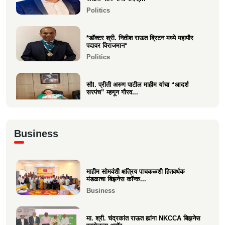
आंतरराष्ट्रीय पुरस्कारा...
Politics
Entertainment
*डॉक्टर श्री. नितीश राऊत ब्रिटन मध्ये महापौर
पदावर विराजमान*
Politics
सौI. प्रीती अरुण पाटील माहीम यांचा “आदर्श
सरपंच” म्हणून गौरव...
Politics
अभिनंदन कार्यसम्राट आमदार मनिषाताई चौधरी
Business
Politics
माहीम सोमवंशी क्षत्रिय पाचकळशी हितवर्धक
श्री. अजूभाई यशवंत ठाकूर ह्यांची मा.श्री.उद्धव
मंडळाचा बिझनेस कॉन्क...
बाळासाहेब ठा...
Business
Politics
मा. श्री. चंद्रकांत राऊत ह्यांना NKCCA बिझनेस