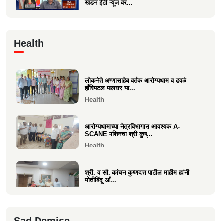
खंडन ईटी न्यूज वर...
Economics
🙏 पु. अण्णासाहेब वर्तक स्मारक मंदिर – पुनर्विकास
Health
प्रकल्पासा...
Economics
लोकनेते अण्णासाहेब वर्तक आरोग्यधाम व ढवळे
वसई विकास सहकारी बँकेचे अध्यक्ष आशय राऊत
हाँस्पिटल पालघर या...
यांना गोव्याच्या म...
Health
Economics
आरोग्यधामाच्या नेत्रविभागास आवश्यक A-
SCANE मशिनचा श्री कुष्...
Health
श्री. व सौ. कांचन कुष्णदत्त पाटील माहीम ह्यांनी
मोतीबिंदू आँ...
Health
श्री. संजय राऊत विरार (एडवण)यांच्या यकृत
Sad Demise