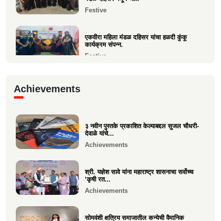
Festive
एकवीरा महिला मंडळ दहिसर यांचा हळदी कुंकू
कार्यक्रम संपन्न.
Festive
गरबा, दिनांक 5 ऑक्टोबर 2024, स्वामिनी महिला
Achievements
मंडळ बोरीवली पश्...
Festive
३ नवीन पुस्तके प्रकाशित केल्याबद्दल सुजल चौधरी-
श्री. श्रीहास चुरी यांच्या आयईसीए फाउंडेशनच्या
देवाळे यांचे...
पुरुष वृद्धाश...
Achievements
Festive
श्री. यज्ञेश सावे यांना महाराष्ट्र शासनाचा सर्वोच्च
‘कृषी रत...
Achievements
सोमवंशी क्षत्रिय समाजातील कन्येची वैमानिक