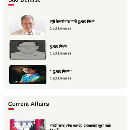
प्रत्यारोपण स्वानुभ...
Health
श्री केसरीभाऊ यांचे दुःखद निधन
माकुणसारच्या एस के पाटील विद्यामंदिरच्या सन
Sad Demise
1983 च्या 10 वी...
Health
दुःखद निधन
Sad Demise
" दुःखद निधन "
Sad Demise
दुःखद निधन
Current Affairs
Sad Demise
शोकसंदेश
रोटरी क्लब ऑफ पालघर अध्यक्षपदी भूषण सावे
Sad Demise