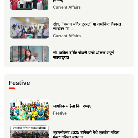
(केळवे)
Current Affairs
सोक्ष, "समाज मंदिर ट्रस्ट" या नामांकित विश्वस्त
संस्थेवर "म...
Current Affairs
सौ. कविता दर्शित चौधरी यांची ओळख संपूर्ण
महाराष्ट्रात
Current Affairs
क्षात्रसेतू मार्च २०२६ अंकाचा प्रकाशन सोहळा
Festive
संपन्न
Current Affairs
जागतिक महिला दिन २०२६
समाजाचे मुखपत्र "क्षात्रसेतू" दिवाळी अंक २०२५
Festive
चे प्रकाशन
Current Affairs
श्रावणोत्सव 2025 बोरिवली येथे एकवीरा महिला
मंडळ दहिसर मधून ज...