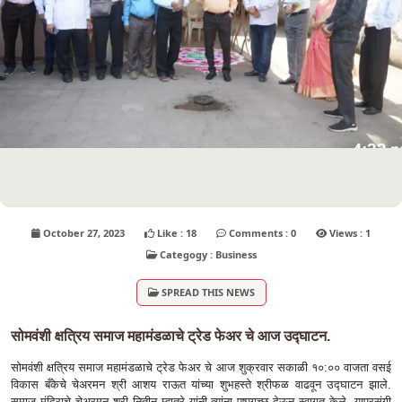
October 27, 2023
Like : 18
Comments : 0
Views : 1
Categogy : Business
SPREAD THIS NEWS
सोमवंशी क्षत्रिय समाज महामंडळाचे ट्रेड फेअर चे आज उद्घाटन.
सोमवंशी क्षत्रिय समाज महामंडळाचे ट्रेड फेअर चे आज शुक्रवार सकाळी १०:०० वाजता वसई
विकास बँकेचे चेअरमन श्री आशय राऊत यांच्या शुभहस्ते श्रीफळ वाढवून उद्घाटन झाले.
समाज मंदिराचे चेअरमन श्री नितीन म्हात्रे यांनी त्यांना पुष्पगुच्छ देऊन स्वागत केले. याप्रसंगी