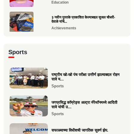
Education
३ नवीन पुस्तके प्रकाशित केल्याबद्दल सुजल चौधरी-
देवाळे यांचे...
Achievements
राष्ट्रीय खो-खो पंच परीक्षा उत्तीर्ण झाल्याबद्दल रोहन सावे
य...
Sports
Sports
श्री. यज्ञेश सावे यांना महाराष्ट्र शासनाचा सर्वोच्च ‘कृषी
रत...
राष्ट्रीय खो-खो पंच परीक्षा उत्तीर्ण झाल्याबद्दल रोहन
सावे य...
Achievements
Sports
भारत सरकारच्या “बोर्ड ऑफ ट्रेड”वर निमिष अशोक
सावे यांची सदस्...
जगप्रसिद्ध कॉम्रेड्स अल्ट्रा मॅरेथॉनमध्ये आदिती
Politics
सावे यांची उ...
Sports
केवल विनय दिपा चौधरी उमेळेै यांना एलएलबी (LLB)
पदवी संपादन
सफाळ्याच्या विधीशची जागतिक सुवर्ण झेप.
Education