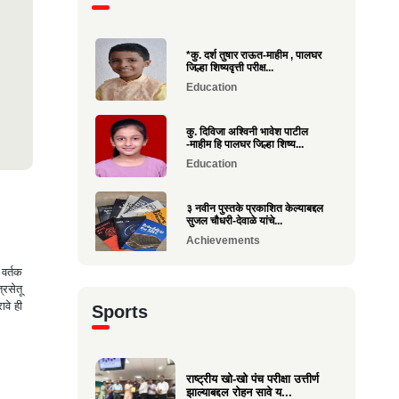
*कु. दर्श तुषार राऊत-माहीम , पालघर
जिल्हा शिष्यवृत्ती परीक्ष...
Education
कु. दिविजा अश्विनी भावेश पाटील
-माहीम हि पालघर जिल्हा शिष्य...
Education
३ नवीन पुस्तके प्रकाशित केल्याबद्दल
सुजल चौधरी-देवाळे यांचे...
Achievements
 वर्तक
राष्ट्रीय खो-खो पंच परीक्षा उत्तीर्ण
्रसेतू
झाल्याबद्दल रोहन सावे य...
ावे ही
Sports
Sports
श्री. यज्ञेश सावे यांना महाराष्ट्र
शासनाचा सर्वोच्च ‘कृषी रत...
राष्ट्रीय खो-खो पंच परीक्षा उत्तीर्ण
झाल्याबद्दल रोहन सावे य...
Achievements