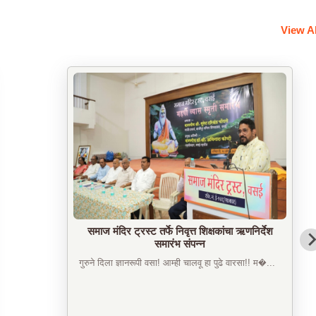
View A
नरेश राऊत फाउंडेशनचा उपक्रम
आदिवासी भागातील चार शाळांचे डिजिटलायझेशन नरेश राऊत
फाउ�...