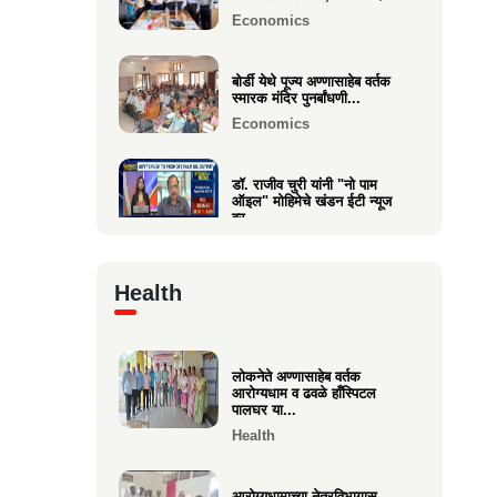
Economics
वक्रतुंड ऍग्रो याचे उद्घाटन,
माहीम
बोर्डी येथे पूज्य अण्णासाहेब वर्तक
स्मारक मंदिर पुनर्बांधणी...
Business
Economics
डॉ. राजीव चुरी यांनी "नो पाम
ऑइल" मोहिमेचे खंडन ईटी न्यूज
वर...
Economics
Health
🙏 पु. अण्णासाहेब वर्तक स्मारक
मंदिर – पुनर्विकास प्रकल्पासा...
Economics
लोकनेते अण्णासाहेब वर्तक
आरोग्यधाम व ढवळे हाँस्पिटल
वसई विकास सहकारी बँकेचे
पालघर या...
अध्यक्ष आशय राऊत यांना गोव्याच्या
Health
म...
Economics
आरोग्यधामाच्या नेत्रविभागास