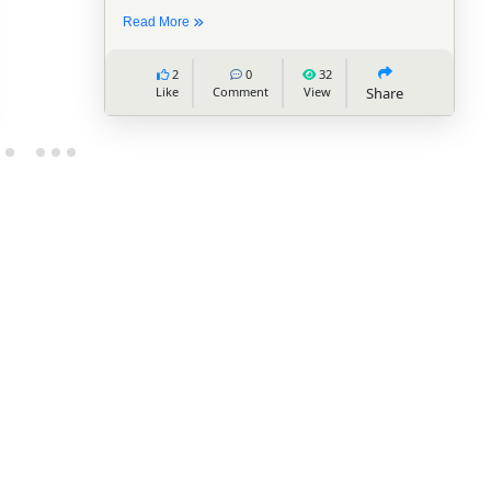
Read More
8
0
7
Like
Comment
View
Share