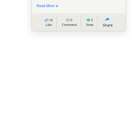
Read More
2
0
32
Like
Comment
View
Share