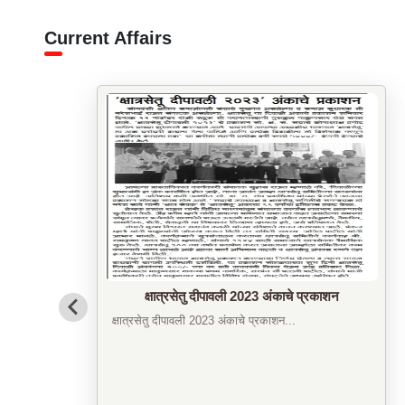
Current Affairs
समाज मंदिर ट्रस्ट तर्फे निवृत्त शिक्षकांचा ऋणनिर्देश
समारंभ संपन्न
गुरुने दिला ज्ञानरूपी वसा! आम्ही चालवू हा पुढे वारसा!! म�...