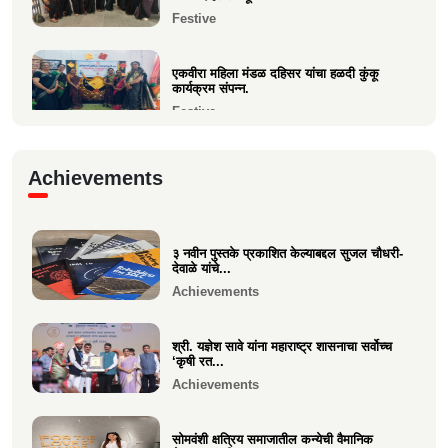
Festive
एकवीरा महिला मंडळ दहिसर यांचा हळदी कुंकू
कार्यक्रम संपन्न.
Festive
गरबा, दिनांक 5 ऑक्टोबर 2024, स्वामिनी महिला
Achievements
मंडळ बोरीवली पश्...
Festive
३ नवीन पुस्तके प्रकाशित केल्याबद्दल सुजल चौधरी-
श्री. श्रीहास चुरी यांच्या आयईसीए फाउंडेशनच्या
देवाळे यांचे...
पुरुष वृद्धाश...
Achievements
Festive
श्री. यज्ञेश सावे यांना महाराष्ट्र शासनाचा सर्वोच्च
‘कृषी रत...
Achievements
सोमवंशी क्षत्रिय समाजातील कन्येची वैमानिक