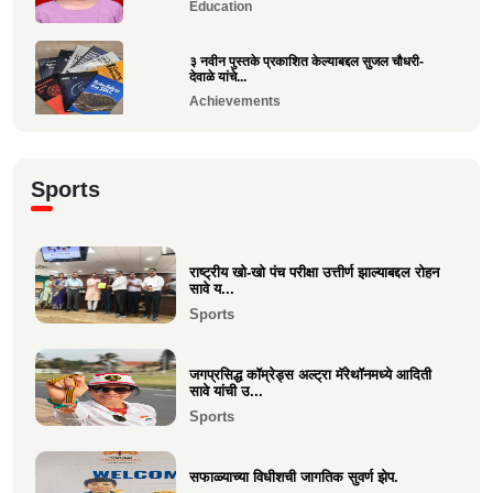
Education
३ नवीन पुस्तके प्रकाशित केल्याबद्दल सुजल चौधरी-
देवाळे यांचे...
Achievements
राष्ट्रीय खो-खो पंच परीक्षा उत्तीर्ण झाल्याबद्दल रोहन सावे
य...
Sports
Sports
श्री. यज्ञेश सावे यांना महाराष्ट्र शासनाचा सर्वोच्च ‘कृषी
रत...
राष्ट्रीय खो-खो पंच परीक्षा उत्तीर्ण झाल्याबद्दल रोहन
सावे य...
Achievements
Sports
भारत सरकारच्या “बोर्ड ऑफ ट्रेड”वर निमिष अशोक
सावे यांची सदस्...
जगप्रसिद्ध कॉम्रेड्स अल्ट्रा मॅरेथॉनमध्ये आदिती
Politics
सावे यांची उ...
Sports
केवल विनय दिपा चौधरी उमेळेै यांना एलएलबी (LLB)
पदवी संपादन
सफाळ्याच्या विधीशची जागतिक सुवर्ण झेप.
Education