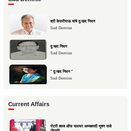
प्रत्यारोपण स्वानुभ...
Health
श्री केसरीभाऊ यांचे दुःखद निधन
माकुणसारच्या एस के पाटील विद्यामंदिरच्या सन
Sad Demise
1983 च्या 10 वी...
Health
दुःखद निधन
Sad Demise
" दुःखद निधन "
Sad Demise
दुःखद निधन
Current Affairs
Sad Demise
शोकसंदेश
रोटरी क्लब ऑफ पालघर अध्यक्षपदी भूषण सावे
Sad Demise
(केळवे)