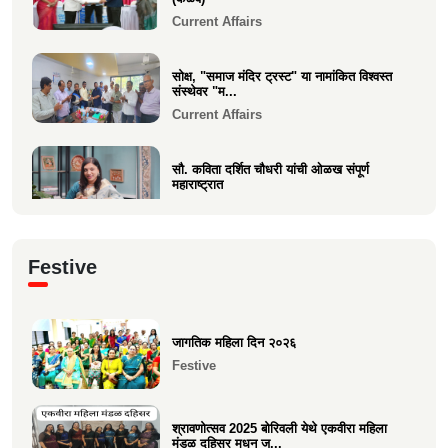
Current Affairs
सोक्ष, "समाज मंदिर ट्रस्ट" या नामांकित विश्वस्त
संस्थेवर "म...
Current Affairs
सौ. कविता दर्शित चौधरी यांची ओळख संपूर्ण
महाराष्ट्रात
Current Affairs
क्षात्रसेतू मार्च २०२६ अंकाचा प्रकाशन सोहळा
Festive
संपन्न
Current Affairs
जागतिक महिला दिन २०२६
समाजाचे मुखपत्र "क्षात्रसेतू" दिवाळी अंक २०२५
Festive
चे प्रकाशन
Current Affairs
श्रावणोत्सव 2025 बोरिवली येथे एकवीरा महिला
मंडळ दहिसर मधून ज...