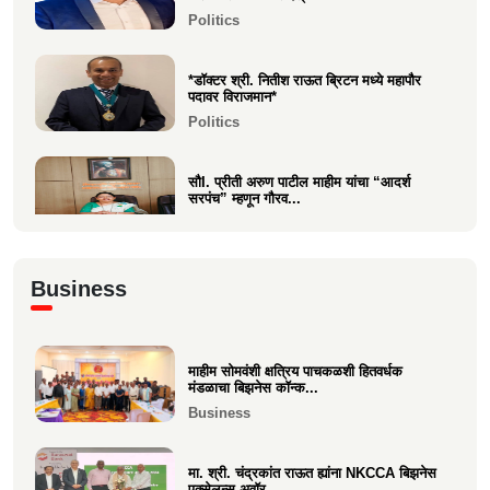
आंतरराष्ट्रीय पुरस्कारा...
Politics
Entertainment
*डॉक्टर श्री. नितीश राऊत ब्रिटन मध्ये महापौर
पदावर विराजमान*
Politics
सौI. प्रीती अरुण पाटील माहीम यांचा “आदर्श
सरपंच” म्हणून गौरव...
Politics
अभिनंदन कार्यसम्राट आमदार मनिषाताई चौधरी
Business
Politics
माहीम सोमवंशी क्षत्रिय पाचकळशी हितवर्धक
श्री. अजूभाई यशवंत ठाकूर ह्यांची मा.श्री.उद्धव
मंडळाचा बिझनेस कॉन्क...
बाळासाहेब ठा...
Business
Politics
मा. श्री. चंद्रकांत राऊत ह्यांना NKCCA बिझनेस
एक्सेलन्स अवॉर...