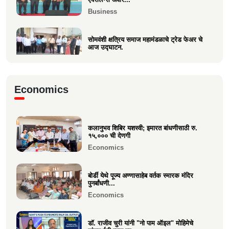
Business
सोमवंशी क्षत्रिय समाज महामंडळाचे ट्रेड फेअर चे
आज उद्घाटन.
Business
मा.श्री. डॉ.राजीव चुरी ह्यांची दि ऑइल
Economics
टेक्नॉलॉजिस्ट असोसिएशन...
Business
कलानुभव शिबिर यशस्वी; इमारत बांधणीसाठी रु.
वक्रतुंड ऍग्रो याचे उद्घाटन, माहीम
१५,००० ची देणगी
Business
Economics
बोर्डी येथे पूज्य अण्णासाहेब वर्तक स्मारक मंदिर
पुनर्बांधणी...
Economics
डॉ. राजीव चुरी यांनी "नो पाम ऑइल" मोहिमेचे