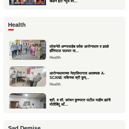
खंडन ईटी न्यूज वर...
Economics
🙏 पु. अण्णासाहेब वर्तक स्मारक मंदिर – पुनर्विकास
Health
प्रकल्पासा...
Economics
लोकनेते अण्णासाहेब वर्तक आरोग्यधाम व ढवळे
वसई विकास सहकारी बँकेचे अध्यक्ष आशय राऊत
हाँस्पिटल पालघर या...
यांना गोव्याच्या म...
Health
Economics
आरोग्यधामाच्या नेत्रविभागास आवश्यक A-
SCANE मशिनचा श्री कुष्...
Health
श्री. व सौ. कांचन कुष्णदत्त पाटील माहीम ह्यांनी
मोतीबिंदू आँ...
Health
श्री. संजय राऊत विरार (एडवण)यांच्या यकृत
Sad Demise