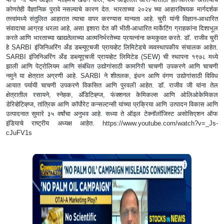
कोणतेही वैज्ञानिक पुरावे नसल्याचे कारण देत. भारताच्या २०२४ च्या आहारविषयक मार्गदर्शक
तत्त्वांमध्ये संतुलित आहारात त्याचा वापर करण्यास मान्यता आहे. चुरी यांनी विज्ञान-आधारित
संवादाचा आग्रह धरला आहे, असा इशारा देत की भीती-आधारित मार्केटिंग ग्राहकांना दिशाभूल
करते आणि भारताच्या खाद्यतेलाच्या आत्मनिर्भरतेच्या प्रयत्नांना कमकुवत करते. डॉ. राजीव चुरी
हे SARBI इंजिनिअरिंग अँड डब्ल्यूएचजी प्रायव्हेट लिमिटेडचे ​​व्यवस्थापकीय संचालक आहेत.
SARBI इंजिनिअरिंग अँड डब्ल्यूएचजी प्रायव्हेट लिमिटेड (SEW) ची स्थापना १९७८ मध्ये
झाली आणि पेट्रोलियम आणि संबंधित उद्योगांसाठी कामगिरी चाचणी उपकरणे आणि चाचणी
नमुने या क्षेत्रात अग्रणी आहे. SARBI ने शीतलक, इंधन आणि वंगण उद्योगांसाठी विविध
आयात पर्यायी चाचणी उपकरणे विकसित आणि पुरवली आहेत. डॉ. राजीव जी यांना तेल
क्षेत्रातील रसायने, स्नेहक, अ‍ॅडिटिव्ह्ज, फंक्शनल केमिकल्स आणि ओलिओकेमिकल
डेरिव्हेटिव्ह्ज, तांत्रिक आणि कॉर्पोरेट कन्सल्टन्सी यांच्या प्रक्रिया आणि उत्पादन विकास आणि
उत्पादनात सुमारे ३५ वर्षांचा अनुभव आहे. सध्या ते ऑइल टेक्नॉलॉजिस्ट असोसिएशन ऑफ
इंडियाचे राष्ट्रीय अध्यक्ष आहेत. https://www.youtube.com/watch?v=_Js-
cJuFV1s