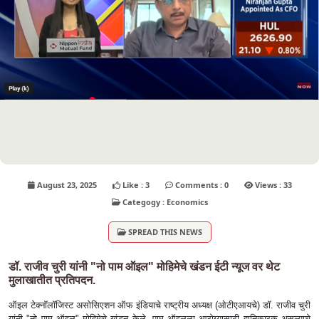
August 23, 2025
Like : 3
Comments : 0
Views : 33
Categogy : Economics
SPREAD THIS NEWS
डॉ. राजीव चुरी यांनी "नो पाम ऑइल" मोहिमेचे खंडन ईटी न्यूज वर थेट
मुलाखातीत प्रतिपदन.
ऑइल टेक्नॉलॉजिस्ट असोसिएशन ऑफ इंडियाचे राष्ट्रीय अध्यक्ष (ओटीएआयचे) डॉ. राजीव चुरी
यांनी "नो पाम ऑइल" मोहिमेचे खंडन केले, पाम ऑइलला आरोग्यासाठी हानिकारक असल्याचे