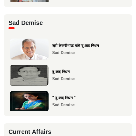
Health
श्री. संजय राऊत विरार (एडवण)यांच्या यकृत
Sad Demise
प्रत्यारोपण स्वानुभ...
Health
श्री केसरीभाऊ यांचे दुःखद निधन
माकुणसारच्या एस के पाटील विद्यामंदिरच्या सन
Sad Demise
1983 च्या 10 वी...
Health
दुःखद निधन
Sad Demise
" दुःखद निधन "
Sad Demise
दुःखद निधन
Current Affairs
Sad Demise