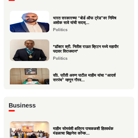
Entertainment
भारत सरकारच्या “बोर्ड ऑफ ट्रेड”वर निमिष
नीरज चुरी निर्मित“साबर बोंडं” – अनेक
अशोक सावे यांची सदस्...
आंतरराष्ट्रीय पुरस्कारा...
Politics
Entertainment
*डॉक्टर श्री. नितीश राऊत ब्रिटन मध्ये महापौर
पदावर विराजमान*
Politics
सौI. प्रीती अरुण पाटील माहीम यांचा “आदर्श
सरपंच” म्हणून गौरव...
Politics
अभिनंदन कार्यसम्राट आमदार मनिषाताई चौधरी
Business
Politics
माहीम सोमवंशी क्षत्रिय पाचकळशी हितवर्धक
श्री. अजूभाई यशवंत ठाकूर ह्यांची मा.श्री.उद्धव
मंडळाचा बिझनेस कॉन्क...
बाळासाहेब ठा...