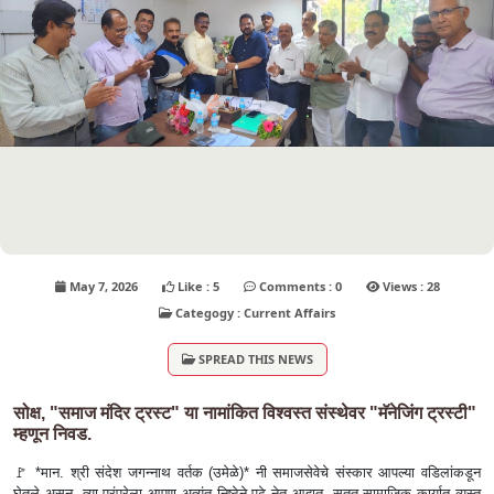
May 7, 2026
Like : 5
Comments : 0
Views : 28
Categogy : Current Affairs
SPREAD THIS NEWS
सोक्ष, "समाज मंदिर ट्रस्ट" या नामांकित विश्वस्त संस्थेवर "मॅनेजिंग ट्रस्टी"
म्हणून निवड.
🚩 *मान. श्री संदेश जगन्नाथ वर्तक (उमेळे)* नी समाजसेवेचे संस्कार आपल्या वडिलांकडून
घेतले असून, त्या परंपरेला आपण अत्यंत निष्ठेने पुढे नेत आहात. सतत सामाजिक कार्यात व्यस्त