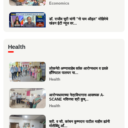
Economics
डॉ. राजीव चुरी यांनी "नो पाम ऑइल" मोहिमेचे
खंडन ईटी न्यूज वर...
Economics
🙏 पु. अण्णासाहेब वर्तक स्मारक मंदिर – पुनर्विकास
Health
प्रकल्पासा...
Economics
लोकनेते अण्णासाहेब वर्तक आरोग्यधाम व ढवळे
वसई विकास सहकारी बँकेचे अध्यक्ष आशय राऊत
हाँस्पिटल पालघर या...
यांना गोव्याच्या म...
Health
Economics
आरोग्यधामाच्या नेत्रविभागास आवश्यक A-
SCANE मशिनचा श्री कुष्...
Health
श्री. व सौ. कांचन कुष्णदत्त पाटील माहीम ह्यांनी
मोतीबिंदू आँ...