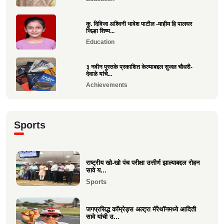
कु. दिविजा अश्विनी भावेश पाटील -माहीम हि पालघर
जिल्हा शिष्य...
Education
३ नवीन पुस्तके प्रकाशित केल्याबद्दल सुजल चौधरी-
देवाळे यांचे...
Achievements
राष्ट्रीय खो-खो पंच परीक्षा उत्तीर्ण झाल्याबद्दल रोहन सावे
य...
Sports
Sports
श्री. यज्ञेश सावे यांना महाराष्ट्र शासनाचा सर्वोच्च ‘कृषी
रत...
राष्ट्रीय खो-खो पंच परीक्षा उत्तीर्ण झाल्याबद्दल रोहन
सावे य...
Achievements
Sports
भारत सरकारच्या “बोर्ड ऑफ ट्रेड”वर निमिष अशोक
सावे यांची सदस्...
जगप्रसिद्ध कॉम्रेड्स अल्ट्रा मॅरेथॉनमध्ये आदिती
Politics
सावे यांची उ...