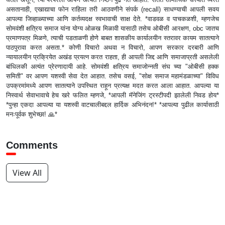
असतानाही, एखाद्याचा फोन राहिला तरी आठवणीने संपर्क (recall) साधण्याची आपली सवय
आपल्या जिव्हाळ्याच्या आणि कर्तव्यदक्ष स्वभावाची साक्ष देते. *वाडवळ व पाचकळशी, म्हणजेच
सोमवंशी क्षत्रिय समाज यांना योग्य ओळख मिळावी यासाठी तसेच ओबीसी आरक्षण, obc जातच
प्रमाणपत्र मिळणे, त्याची पडताळणी होणे बाबत शासकीय कार्यालयीन स्तरावर कायम सातत्याने
पाठपुरावा करत असता.* कोणी विचारो अथवा न विचारो, आपण सरकार दरबारी आणि
न्यायालयीन प्रक्रियेत अखंड प्रयत्न करत राहता, ही आपली जिद्द आणि समाजाप्रती असलेली
बांधिलकी अत्यंत प्रेरणादायी आहे. सोमवंशी क्षत्रिय समाजोन्नती संघ च्या "ओबीसी हक्क
समिती" वर आपण यशस्वी सेवा देत आहात. तसेच वसई, "सोक्ष समाज महामंडळाच्या" विविध
उपक्रमांमध्ये आपण सातत्याने उपस्थित राहून प्रत्यक्ष मदत करत आला आहात. आपल्या या
निस्वार्थ सेवाभावाचे हेच खरे फलित म्हणजे, *आपली मॅनेजिंग ट्रस्टीपदी झालेली निवड होय*
*पुन्हा एकदा आपल्या या यशस्वी वाटचालीबद्दल हार्दिक अभिनंदन!* *आपल्या पुढील कार्यासाठी
मनःपूर्वक शुभेच्छा! 🙏*
Comments
View All