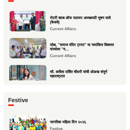
शोकसंदेश
रोटरी क्लब ऑफ पालघर अध्यक्षपदी भूषण सावे
Sad Demise
(केळवे)
Current Affairs
सोक्ष, "समाज मंदिर ट्रस्ट" या नामांकित विश्वस्त
संस्थेवर "म...
Current Affairs
सौ. कविता दर्शित चौधरी यांची ओळख संपूर्ण
महाराष्ट्रात
Current Affairs
क्षात्रसेतू मार्च २०२६ अंकाचा प्रकाशन सोहळा
Festive
संपन्न
Current Affairs
जागतिक महिला दिन २०२६
समाजाचे मुखपत्र "क्षात्रसेतू" दिवाळी अंक २०२५
Festive