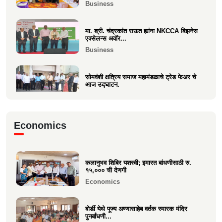
Business
Politics
मा. श्री. चंद्रकांत राऊत ह्यांना NKCCA बिझनेस
एक्सेलन्स अवॉर...
Business
सोमवंशी क्षत्रिय समाज महामंडळाचे ट्रेड फेअर चे
आज उद्घाटन.
Business
मा.श्री. डॉ.राजीव चुरी ह्यांची दि ऑइल
Economics
टेक्नॉलॉजिस्ट असोसिएशन...
Business
कलानुभव शिबिर यशस्वी; इमारत बांधणीसाठी रु.
वक्रतुंड ऍग्रो याचे उद्घाटन, माहीम
१५,००० ची देणगी
Business
Economics
बोर्डी येथे पूज्य अण्णासाहेब वर्तक स्मारक मंदिर
पुनर्बांधणी...