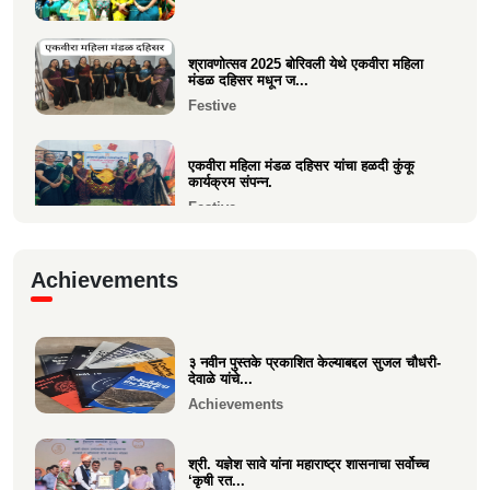
चे प्रकाशन
Current Affairs
श्रावणोत्सव 2025 बोरिवली येथे एकवीरा महिला
मंडळ दहिसर मधून ज...
Festive
एकवीरा महिला मंडळ दहिसर यांचा हळदी कुंकू
कार्यक्रम संपन्न.
Festive
गरबा, दिनांक 5 ऑक्टोबर 2024, स्वामिनी महिला
Achievements
मंडळ बोरीवली पश्...
Festive
३ नवीन पुस्तके प्रकाशित केल्याबद्दल सुजल चौधरी-
श्री. श्रीहास चुरी यांच्या आयईसीए फाउंडेशनच्या
देवाळे यांचे...
पुरुष वृद्धाश...
Achievements
Festive
श्री. यज्ञेश सावे यांना महाराष्ट्र शासनाचा सर्वोच्च
‘कृषी रत...