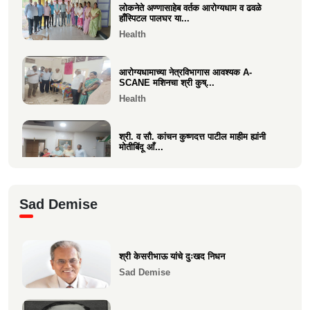
लोकनेते अण्णासाहेब वर्तक आरोग्यधाम व ढवळे
वसई विकास सहकारी बँकेचे अध्यक्ष आशय राऊत
हाँस्पिटल पालघर या...
यांना गोव्याच्या म...
Health
Economics
आरोग्यधामाच्या नेत्रविभागास आवश्यक A-
SCANE मशिनचा श्री कुष्...
Health
श्री. व सौ. कांचन कुष्णदत्त पाटील माहीम ह्यांनी
मोतीबिंदू आँ...
Health
श्री. संजय राऊत विरार (एडवण)यांच्या यकृत
Sad Demise
प्रत्यारोपण स्वानुभ...
Health
श्री केसरीभाऊ यांचे दुःखद निधन
माकुणसारच्या एस के पाटील विद्यामंदिरच्या सन
Sad Demise
1983 च्या 10 वी...
Health