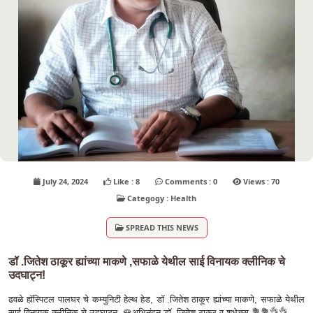
July 24, 2024
Like : 8
Comments : 0
Views : 70
Categogy : Health
SPREAD THIS NEWS
डॉ .जितेश ठाकूर ह्यांच्या माकणे ,सफाळे येथील साई विनायक क्लीनिक चे
उदघाट्न!
ढवळे हॉस्पिटल पालघर चे कम्युनिटी हेल्थ हेड, डॉ .जितेश ठाकूर ह्यांच्या माकणे, सफाळे येथील
साई विनायक क्लीनिक चे उदघाट्न. 🌹अभिनंदन डॉ. जितेश ठाकूर व शुभेच्छा 💐💐👌👌