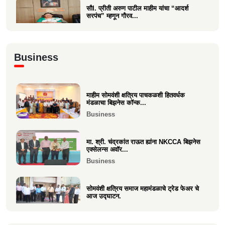
सौI. प्रीती अरुण पाटील माहीम यांचा “आदर्श
सरपंच” म्हणून गौरव...
Politics
अभिनंदन कार्यसम्राट आमदार मनिषाताई चौधरी
Business
Politics
माहीम सोमवंशी क्षत्रिय पाचकळशी हितवर्धक
श्री. अजूभाई यशवंत ठाकूर ह्यांची मा.श्री.उद्धव
मंडळाचा बिझनेस कॉन्क...
बाळासाहेब ठा...
Business
Politics
मा. श्री. चंद्रकांत राऊत ह्यांना NKCCA बिझनेस
एक्सेलन्स अवॉर...
Business
सोमवंशी क्षत्रिय समाज महामंडळाचे ट्रेड फेअर चे
आज उद्घाटन.
Business