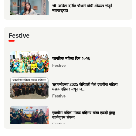
सौ. कविता दर्शित चौधरी यांची ओळख संपूर्ण
महाराष्ट्रात
Current Affairs
क्षात्रसेतू मार्च २०२६ अंकाचा प्रकाशन सोहळा
Festive
संपन्न
Current Affairs
जागतिक महिला दिन २०२६
समाजाचे मुखपत्र "क्षात्रसेतू" दिवाळी अंक २०२५
Festive
चे प्रकाशन
Current Affairs
श्रावणोत्सव 2025 बोरिवली येथे एकवीरा महिला
मंडळ दहिसर मधून ज...
Festive
एकवीरा महिला मंडळ दहिसर यांचा हळदी कुंकू
कार्यक्रम संपन्न.
Festive