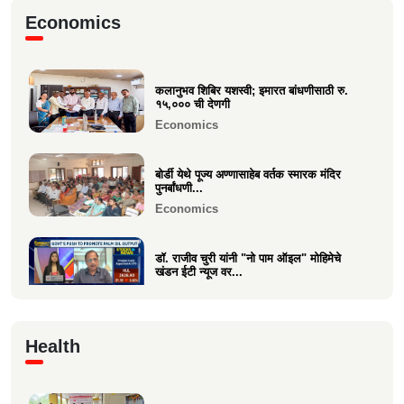
मा.श्री. डॉ.राजीव चुरी ह्यांची दि ऑइल
Economics
टेक्नॉलॉजिस्ट असोसिएशन...
Business
कलानुभव शिबिर यशस्वी; इमारत बांधणीसाठी रु.
वक्रतुंड ऍग्रो याचे उद्घाटन, माहीम
१५,००० ची देणगी
Business
Economics
बोर्डी येथे पूज्य अण्णासाहेब वर्तक स्मारक मंदिर
पुनर्बांधणी...
Economics
डॉ. राजीव चुरी यांनी "नो पाम ऑइल" मोहिमेचे
खंडन ईटी न्यूज वर...
Economics
🙏 पु. अण्णासाहेब वर्तक स्मारक मंदिर – पुनर्विकास
Health
प्रकल्पासा...
Economics