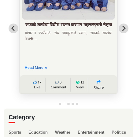
आरोग्यधामाच्या नेत्रविभागास आवश्यक A- SCANE
मशिनचा श्री कुष्णदत्त व सौ कांचन पाटील व विविध
मान्यवर उ...
आरोग्यधामाच्या नेत्रविभागास आवश्यक असलेली A- SCANE
मशिन (रु 2,...
Read More
5
0
26
Like
Comment
View
Share
Category
Sports
Education
Weather
Entertainment
Politics