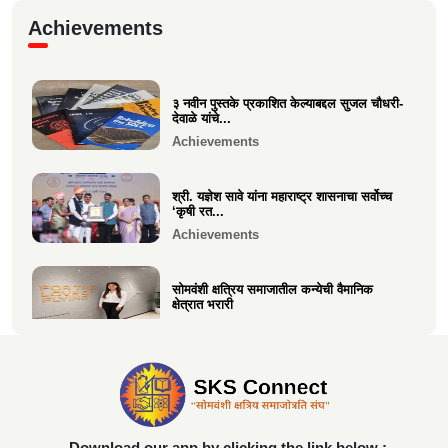
गरबा, दिनांक 5 ऑक्टोबर 2024, स्वामिनी महिला
Achievements
मंडळ बोरीवली पश्...
Festive
३ नवीन पुस्तके प्रकाशित केल्याबद्दल सुजल चौधरी-
श्री. श्रीहास चुरी यांच्या आयईसीए फाउंडेशनच्या
देवाळे यांचे...
पुरुष वृद्धाश...
Achievements
Festive
श्री. यज्ञेश सावे यांना महाराष्ट्र शासनाचा सर्वोच्च
‘कृषी रत...
Achievements
सोमवंशी क्षत्रिय समाजातील कन्येची वैमानिक
क्षेत्रात भरारी
Achievements
दिलीप हरीचंद्र वर्तक चटाळे यांचे एलएलबी परीक्षेत
यश
Achievements
Download our app by clicking the link below :