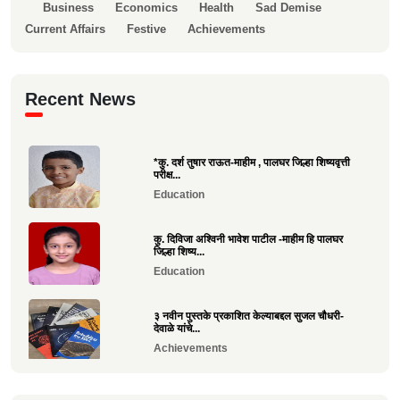
Business
Economics
Health
Sad Demise
Current Affairs
Festive
Achievements
Recent News
*कु. दर्श तुषार राऊत-माहीम , पालघर जिल्हा शिष्यवृत्ती
परीक्ष...
Education
कु. दिविजा अश्विनी भावेश पाटील -माहीम हि पालघर
जिल्हा शिष्य...
Education
३ नवीन पुस्तके प्रकाशित केल्याबद्दल सुजल चौधरी-
देवाळे यांचे...
Achievements
राष्ट्रीय खो-खो पंच परीक्षा उत्तीर्ण झाल्याबद्दल रोहन सावे