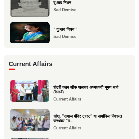
दुःखद निधन
Sad Demise
" दुःखद निधन "
Sad Demise
दुःखद निधन
Current Affairs
Sad Demise
शोकसंदेश
रोटरी क्लब ऑफ पालघर अध्यक्षपदी भूषण सावे
Sad Demise
(केळवे)
Current Affairs
सोक्ष, "समाज मंदिर ट्रस्ट" या नामांकित विश्वस्त
संस्थेवर "म...
Current Affairs