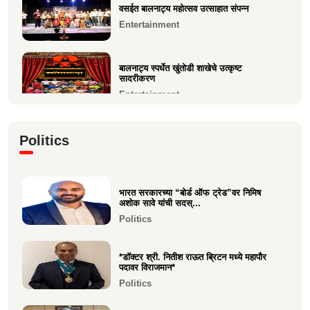
वसईत बालनाट्य महोत्सव उत्साहात संपन्न
Entertainment
मुंबई फ्युजन फेस्ट 2026 मध्ये दहिसरच्या कृपाली भूषण
म्हात्रे...
Entertainment
बालनाट्य स्पर्धेत खुंतोडी शाखेचे उत्कृष्ट
सादरीकरण
Entertainment
कु. महिमा कृष्णकांत म्हात्रे (मीरा) ला प्रस्तुत *झी
Politics
मराठी अव...
Entertainment
भारत सरकारच्या “बोर्ड ऑफ ट्रेड”वर निमिष
नीरज चुरी निर्मित“साबर बोंडं” – अनेक
अशोक सावे यांची सदस्...
आंतरराष्ट्रीय पुरस्कारा...
Politics
Entertainment
*डॉक्टर श्री. नितीश राऊत ब्रिटन मध्ये महापौर
पदावर विराजमान*
Politics