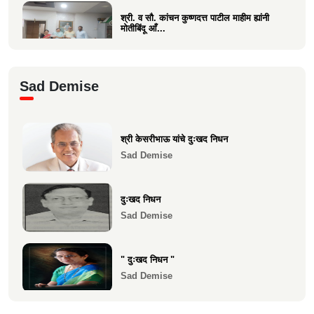
श्री. व सौ. कांचन कुष्णदत्त पाटील माहीम ह्यांनी
मोतीबिंदू आँ...
Health
श्री. संजय राऊत विरार (एडवण)यांच्या यकृत
Sad Demise
प्रत्यारोपण स्वानुभ...
Health
श्री केसरीभाऊ यांचे दुःखद निधन
माकुणसारच्या एस के पाटील विद्यामंदिरच्या सन
Sad Demise
1983 च्या 10 वी...
Health
दुःखद निधन
Sad Demise
" दुःखद निधन "
Sad Demise