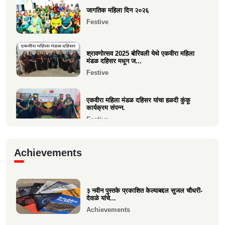
जागतिक महिला दिन २०२६
समाजाचे मुखपत्र "क्षात्रसेतू" दिवाळी अंक २०२५
Festive
चे प्रकाशन
Current Affairs
श्रावणोत्सव 2025 बोरिवली येथे एकवीरा महिला
मंडळ दहिसर मधून ज...
Festive
एकवीरा महिला मंडळ दहिसर यांचा हळदी कुंकू
कार्यक्रम संपन्न.
Festive
गरबा, दिनांक 5 ऑक्टोबर 2024, स्वामिनी महिला
Achievements
मंडळ बोरीवली पश्...
Festive
३ नवीन पुस्तके प्रकाशित केल्याबद्दल सुजल चौधरी-
श्री. श्रीहास चुरी यांच्या आयईसीए फाउंडेशनच्या
देवाळे यांचे...
पुरुष वृद्धाश...
Achievements
Festive