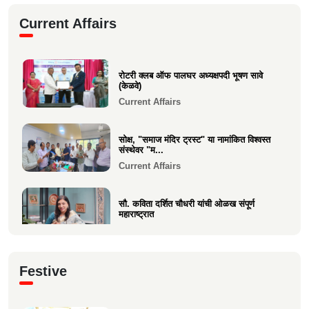
दुःखद निधन
Current Affairs
Sad Demise
शोकसंदेश
रोटरी क्लब ऑफ पालघर अध्यक्षपदी भूषण सावे
Sad Demise
(केळवे)
Current Affairs
सोक्ष, "समाज मंदिर ट्रस्ट" या नामांकित विश्वस्त
संस्थेवर "म...
Current Affairs
सौ. कविता दर्शित चौधरी यांची ओळख संपूर्ण
महाराष्ट्रात
Current Affairs
क्षात्रसेतू मार्च २०२६ अंकाचा प्रकाशन सोहळा
Festive
संपन्न
Current Affairs