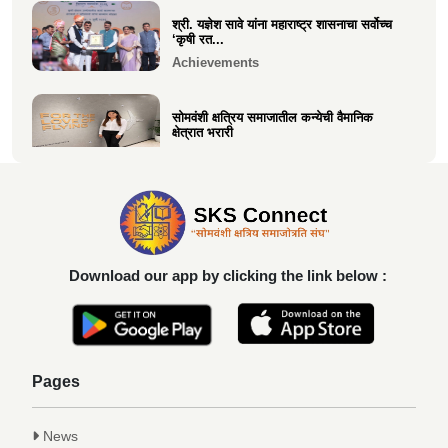
श्री. यज्ञेश सावे यांना महाराष्ट्र शासनाचा सर्वोच्च
‘कृषी रत...
Achievements
सोमवंशी क्षत्रिय समाजातील कन्येची वैमानिक
क्षेत्रात भरारी
Achievements
दिलीप हरीचंद्र वर्तक चटाळे यांचे एलएलबी परीक्षेत
यश
Achievements
Download our app by clicking the link below :
कु. आलाप किशोर सावे, आपल्या अथक परिश्रम व
गुणवत्तेवर यशस्वीर...
Achievements
Pages
News