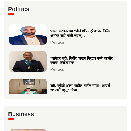
कु. महिमा कृष्णकांत म्हात्रे (मीरा) ला प्रस्तुत *झी
Politics
मराठी अव...
Entertainment
भारत सरकारच्या “बोर्ड ऑफ ट्रेड”वर निमिष
नीरज चुरी निर्मित“साबर बोंडं” – अनेक
अशोक सावे यांची सदस्...
आंतरराष्ट्रीय पुरस्कारा...
Politics
Entertainment
*डॉक्टर श्री. नितीश राऊत ब्रिटन मध्ये महापौर
पदावर विराजमान*
Politics
सौI. प्रीती अरुण पाटील माहीम यांचा “आदर्श
सरपंच” म्हणून गौरव...
Politics
अभिनंदन कार्यसम्राट आमदार मनिषाताई चौधरी
Business
Politics