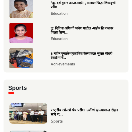
*कु. दर्श तुषार राऊत-माहीम , पालघर जिल्हा शिष्यवृत्ती
परीक्ष...
Education
कु. दिविजा अश्विनी भावेश पाटील -माहीम हि पालघर
जिल्हा शिष्य...
Education
३ नवीन पुस्तके प्रकाशित केल्याबद्दल सुजल चौधरी-
देवाळे यांचे...
Achievements
राष्ट्रीय खो-खो पंच परीक्षा उत्तीर्ण झाल्याबद्दल रोहन सावे
य...
Sports
Sports
श्री. यज्ञेश सावे यांना महाराष्ट्र शासनाचा सर्वोच्च ‘कृषी
रत...
राष्ट्रीय खो-खो पंच परीक्षा उत्तीर्ण झाल्याबद्दल रोहन
सावे य...
Achievements
Sports
भारत सरकारच्या “बोर्ड ऑफ ट्रेड”वर निमिष अशोक