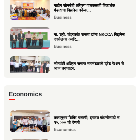
माहीम सोमवंशी क्षत्रिय पाचकळशी हितवर्धक
श्री. अजूभाई यशवंत ठाकूर ह्यांची मा.श्री.उद्धव
मंडळाचा बिझनेस कॉन्क...
बाळासाहेब ठा...
Business
Politics
मा. श्री. चंद्रकांत राऊत ह्यांना NKCCA बिझनेस
एक्सेलन्स अवॉर...
Business
सोमवंशी क्षत्रिय समाज महामंडळाचे ट्रेड फेअर चे
आज उद्घाटन.
Business
मा.श्री. डॉ.राजीव चुरी ह्यांची दि ऑइल
Economics
टेक्नॉलॉजिस्ट असोसिएशन...
Business
कलानुभव शिबिर यशस्वी; इमारत बांधणीसाठी रु.
वक्रतुंड ऍग्रो याचे उद्घाटन, माहीम
१५,००० ची देणगी
Business
Economics