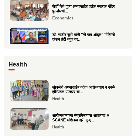
बोर्डी येथे पूज्य अण्णासाहेब वर्तक स्मारक मंदिर
पुनर्बांधणी...
Economics
डॉ. राजीव चुरी यांनी "नो पाम ऑइल" मोहिमेचे
खंडन ईटी न्यूज वर...
Economics
🙏 पु. अण्णासाहेब वर्तक स्मारक मंदिर – पुनर्विकास
Health
प्रकल्पासा...
Economics
लोकनेते अण्णासाहेब वर्तक आरोग्यधाम व ढवळे
वसई विकास सहकारी बँकेचे अध्यक्ष आशय राऊत
हाँस्पिटल पालघर या...
यांना गोव्याच्या म...
Health
Economics
आरोग्यधामाच्या नेत्रविभागास आवश्यक A-
SCANE मशिनचा श्री कुष्...
Health