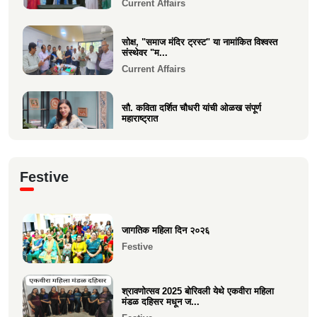
Current Affairs
सोक्ष, "समाज मंदिर ट्रस्ट" या नामांकित विश्वस्त
संस्थेवर "म...
Current Affairs
सौ. कविता दर्शित चौधरी यांची ओळख संपूर्ण
महाराष्ट्रात
Current Affairs
क्षात्रसेतू मार्च २०२६ अंकाचा प्रकाशन सोहळा
Festive
संपन्न
Current Affairs
जागतिक महिला दिन २०२६
समाजाचे मुखपत्र "क्षात्रसेतू" दिवाळी अंक २०२५
Festive
चे प्रकाशन
Current Affairs
श्रावणोत्सव 2025 बोरिवली येथे एकवीरा महिला
मंडळ दहिसर मधून ज...