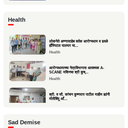
Economics
🙏 पु. अण्णासाहेब वर्तक स्मारक मंदिर – पुनर्विकास
Health
प्रकल्पासा...
Economics
लोकनेते अण्णासाहेब वर्तक आरोग्यधाम व ढवळे
वसई विकास सहकारी बँकेचे अध्यक्ष आशय राऊत
हाँस्पिटल पालघर या...
यांना गोव्याच्या म...
Health
Economics
आरोग्यधामाच्या नेत्रविभागास आवश्यक A-
SCANE मशिनचा श्री कुष्...
Health
श्री. व सौ. कांचन कुष्णदत्त पाटील माहीम ह्यांनी
मोतीबिंदू आँ...
Health
श्री. संजय राऊत विरार (एडवण)यांच्या यकृत
Sad Demise
प्रत्यारोपण स्वानुभ...