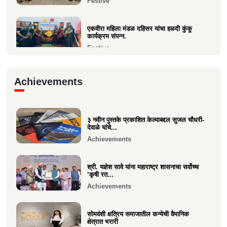
Festive
एकवीरा महिला मंडळ दहिसर यांचा हळदी कुंकू
कार्यक्रम संपन्न.
Festive
गरबा, दिनांक 5 ऑक्टोबर 2024, स्वामिनी महिला
Achievements
मंडळ बोरीवली पश्...
Festive
३ नवीन पुस्तके प्रकाशित केल्याबद्दल सुजल चौधरी-
श्री. श्रीहास चुरी यांच्या आयईसीए फाउंडेशनच्या
देवाळे यांचे...
पुरुष वृद्धाश...
Achievements
Festive
श्री. यज्ञेश सावे यांना महाराष्ट्र शासनाचा सर्वोच्च
‘कृषी रत...
Achievements
सोमवंशी क्षत्रिय समाजातील कन्येची वैमानिक
क्षेत्रात भरारी