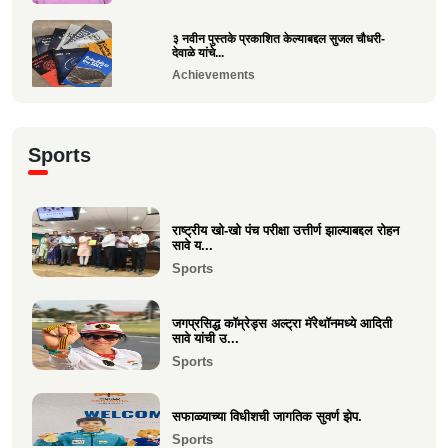
३ नवीन पुस्तके प्रकाशित केल्याबद्दल सुजल चौधरी-
देवाळे यांचे...
Achievements
राष्ट्रीय खो-खो पंच परीक्षा उत्तीर्ण झाल्याबद्दल रोहन सावे
य...
Sports
Sports
श्री. यज्ञेश सावे यांना महाराष्ट्र शासनाचा सर्वोच्च ‘कृषी
रत...
राष्ट्रीय खो-खो पंच परीक्षा उत्तीर्ण झाल्याबद्दल रोहन
सावे य...
Achievements
Sports
भारत सरकारच्या “बोर्ड ऑफ ट्रेड”वर निमिष अशोक
सावे यांची सदस्...
जगप्रसिद्ध कॉम्रेड्स अल्ट्रा मॅरेथॉनमध्ये आदिती
Politics
सावे यांची उ...
Sports
केवल विनय दिपा चौधरी उमेळेै यांना एलएलबी (LLB)
पदवी संपादन
सफाळ्याच्या विधीशची जागतिक सुवर्ण झेप.
Education
Sports