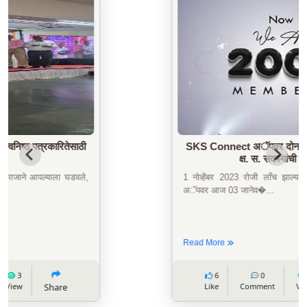
SKS Connect अॅपवर दोन महिन्यांत 2000+ सो.
क्ष. स. सदस्यांची नोंदणी.
1 नोव्हेंबर 2023 रोजी लाँच झाल्यापासून SKS Connect
अॅपवर आज 03 जानेव�...
Read More
6
0
0
Like
Comment
View
Share