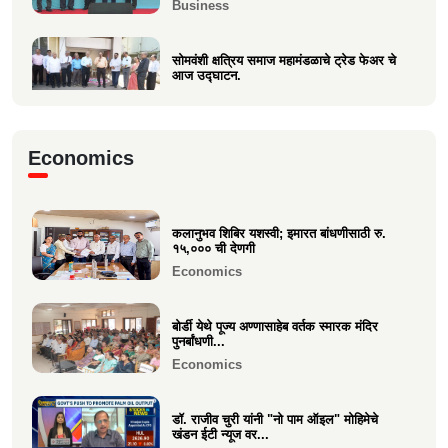
Business
सोमवंशी क्षत्रिय समाज महामंडळाचे ट्रेड फेअर चे
आज उद्घाटन.
Business
मा.श्री. डॉ.राजीव चुरी ह्यांची दि ऑइल
Economics
टेक्नॉलॉजिस्ट असोसिएशन...
Business
कलानुभव शिबिर यशस्वी; इमारत बांधणीसाठी रु.
वक्रतुंड ऍग्रो याचे उद्घाटन, माहीम
१५,००० ची देणगी
Business
Economics
बोर्डी येथे पूज्य अण्णासाहेब वर्तक स्मारक मंदिर
पुनर्बांधणी...
Economics
डॉ. राजीव चुरी यांनी "नो पाम ऑइल" मोहिमेचे
खंडन ईटी न्यूज वर...