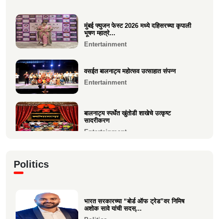
१२ वी CET परीक्षेत सुप्रिया पराग वर्तक (केळवे. अंबारे)
Education
हिचे...
Education
मुंबई फ्युजन फेस्ट 2026 मध्ये दहिसरच्या कृपाली
१२ वी CET परीक्षेत सुप्रिया पराग वर्तक (केळवे.
भूषण म्हात्रे...
अंबारे) हिचे...
जगप्रसिद्ध कॉम्रेड्स अल्ट्रा मॅरेथॉनमध्ये आदिती सावे
Entertainment
यांची उ...
Education
Sports
वसईत बालनाट्य महोत्सव उत्साहात संपन्न
Entertainment
मुंबई फ्युजन फेस्ट 2026 मध्ये दहिसरच्या कृपाली भूषण
म्हात्रे...
Entertainment
बालनाट्य स्पर्धेत खुंतोडी शाखेचे उत्कृष्ट
सादरीकरण
Entertainment
कु. महिमा कृष्णकांत म्हात्रे (मीरा) ला प्रस्तुत *झी
Politics
मराठी अव...
Entertainment
भारत सरकारच्या “बोर्ड ऑफ ट्रेड”वर निमिष
नीरज चुरी निर्मित“साबर बोंडं” – अनेक
अशोक सावे यांची सदस्...
आंतरराष्ट्रीय पुरस्कारा...