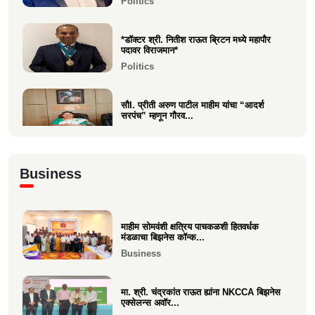
Politics
Entertainment
*डॉक्टर श्री. नितीश राऊत ब्रिटन मध्ये महापौर
पदावर विराजमान*
Politics
सौI. प्रीती अरुण पाटील माहीम यांचा “आदर्श
सरपंच” म्हणून गौरव...
Politics
अभिनंदन कार्यसम्राट आमदार मनिषाताई चौधरी
Business
Politics
माहीम सोमवंशी क्षत्रिय पाचकळशी हितवर्धक
श्री. अजूभाई यशवंत ठाकूर ह्यांची मा.श्री.उद्धव
मंडळाचा बिझनेस कॉन्क...
बाळासाहेब ठा...
Business
Politics
मा. श्री. चंद्रकांत राऊत ह्यांना NKCCA बिझनेस
एक्सेलन्स अवॉर...