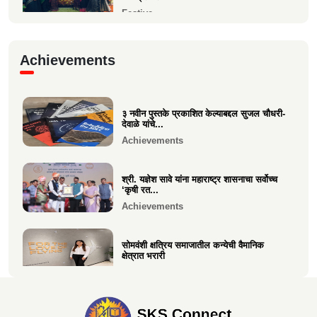
Festive
गरबा, दिनांक 5 ऑक्टोबर 2024, स्वामिनी महिला
Achievements
मंडळ बोरीवली पश्...
Festive
३ नवीन पुस्तके प्रकाशित केल्याबद्दल सुजल चौधरी-
श्री. श्रीहास चुरी यांच्या आयईसीए फाउंडेशनच्या
देवाळे यांचे...
पुरुष वृद्धाश...
Achievements
Festive
श्री. यज्ञेश सावे यांना महाराष्ट्र शासनाचा सर्वोच्च
‘कृषी रत...
Achievements
सोमवंशी क्षत्रिय समाजातील कन्येची वैमानिक
क्षेत्रात भरारी
Achievements
दिलीप हरीचंद्र वर्तक चटाळे यांचे एलएलबी परीक्षेत