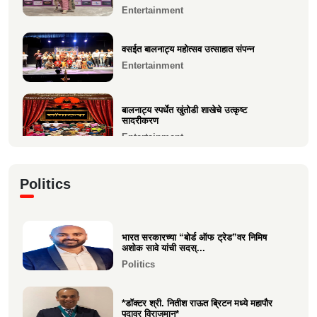
अंबारे) हिचे...
जगप्रसिद्ध कॉम्रेड्स अल्ट्रा मॅरेथॉनमध्ये आदिती सावे
Entertainment
यांची उ...
Education
Sports
वसईत बालनाट्य महोत्सव उत्साहात संपन्न
Entertainment
मुंबई फ्युजन फेस्ट 2026 मध्ये दहिसरच्या कृपाली भूषण
म्हात्रे...
Entertainment
बालनाट्य स्पर्धेत खुंतोडी शाखेचे उत्कृष्ट
सादरीकरण
Entertainment
कु. महिमा कृष्णकांत म्हात्रे (मीरा) ला प्रस्तुत *झी
Politics
मराठी अव...
Entertainment
भारत सरकारच्या “बोर्ड ऑफ ट्रेड”वर निमिष
नीरज चुरी निर्मित“साबर बोंडं” – अनेक
अशोक सावे यांची सदस्...
आंतरराष्ट्रीय पुरस्कारा...
Politics
Entertainment
*डॉक्टर श्री. नितीश राऊत ब्रिटन मध्ये महापौर
पदावर विराजमान*