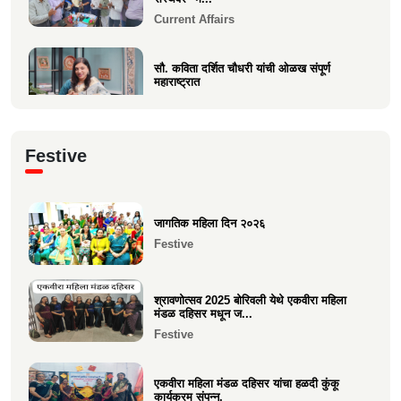
Current Affairs
सौ. कविता दर्शित चौधरी यांची ओळख संपूर्ण
महाराष्ट्रात
Current Affairs
क्षात्रसेतू मार्च २०२६ अंकाचा प्रकाशन सोहळा
Festive
संपन्न
Current Affairs
जागतिक महिला दिन २०२६
समाजाचे मुखपत्र "क्षात्रसेतू" दिवाळी अंक २०२५
Festive
चे प्रकाशन
Current Affairs
श्रावणोत्सव 2025 बोरिवली येथे एकवीरा महिला
मंडळ दहिसर मधून ज...
Festive
एकवीरा महिला मंडळ दहिसर यांचा हळदी कुंकू
कार्यक्रम संपन्न.