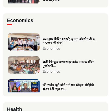
Business
मा.श्री. डॉ.राजीव चुरी ह्यांची दि ऑइल
Economics
टेक्नॉलॉजिस्ट असोसिएशन...
Business
कलानुभव शिबिर यशस्वी; इमारत बांधणीसाठी रु.
वक्रतुंड ऍग्रो याचे उद्घाटन, माहीम
१५,००० ची देणगी
Business
Economics
बोर्डी येथे पूज्य अण्णासाहेब वर्तक स्मारक मंदिर
पुनर्बांधणी...
Economics
डॉ. राजीव चुरी यांनी "नो पाम ऑइल" मोहिमेचे
खंडन ईटी न्यूज वर...
Economics
🙏 पु. अण्णासाहेब वर्तक स्मारक मंदिर – पुनर्विकास
Health