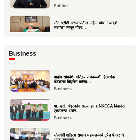
Politics
सौI. प्रीती अरुण पाटील माहीम यांचा “आदर्श
सरपंच” म्हणून गौरव...
Politics
अभिनंदन कार्यसम्राट आमदार मनिषाताई चौधरी
Business
Politics
माहीम सोमवंशी क्षत्रिय पाचकळशी हितवर्धक
श्री. अजूभाई यशवंत ठाकूर ह्यांची मा.श्री.उद्धव
मंडळाचा बिझनेस कॉन्क...
बाळासाहेब ठा...
Business
Politics
मा. श्री. चंद्रकांत राऊत ह्यांना NKCCA बिझनेस
एक्सेलन्स अवॉर...
Business
सोमवंशी क्षत्रिय समाज महामंडळाचे ट्रेड फेअर चे
आज उद्घाटन.