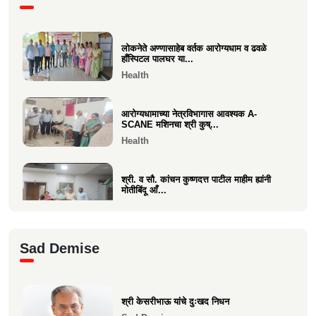
प्रकल्पासा...
Economics
लोकनेते अण्णासाहेब वर्तक आरोग्यधाम व ढवळे
वसई विकास सहकारी बँकेचे अध्यक्ष आशय राऊत
हाँस्पिटल पालघर या...
यांना गोव्याच्या म...
Health
Economics
आरोग्यधामाच्या नेत्रविभागास आवश्यक A-
SCANE मशिनचा श्री कुष्...
Health
श्री. व सौ. कांचन कुष्णदत्त पाटील माहीम ह्यांनी
मोतीबिंदू आँ...
Health
श्री. संजय राऊत विरार (एडवण)यांच्या यकृत
Sad Demise
प्रत्यारोपण स्वानुभ...
Health
श्री केसरीभाऊ यांचे दुःखद निधन
माकुणसारच्या एस के पाटील विद्यामंदिरच्या सन