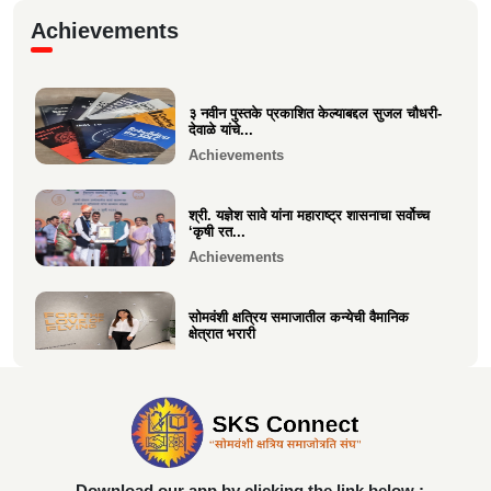
गरबा, दिनांक 5 ऑक्टोबर 2024, स्वामिनी महिला
Achievements
मंडळ बोरीवली पश्...
Festive
३ नवीन पुस्तके प्रकाशित केल्याबद्दल सुजल चौधरी-
श्री. श्रीहास चुरी यांच्या आयईसीए फाउंडेशनच्या
देवाळे यांचे...
पुरुष वृद्धाश...
Achievements
Festive
श्री. यज्ञेश सावे यांना महाराष्ट्र शासनाचा सर्वोच्च
‘कृषी रत...
Achievements
सोमवंशी क्षत्रिय समाजातील कन्येची वैमानिक
क्षेत्रात भरारी
Achievements
दिलीप हरीचंद्र वर्तक चटाळे यांचे एलएलबी परीक्षेत
यश
Achievements
Download our app by clicking the link below :