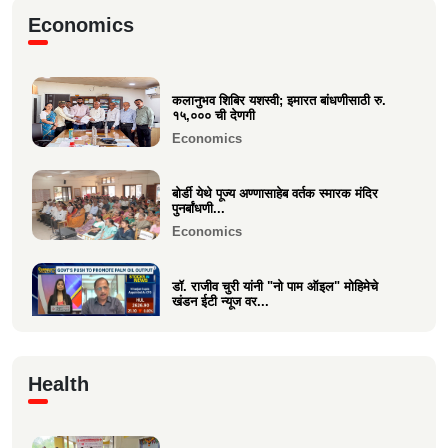
मा.श्री. डॉ.राजीव चुरी ह्यांची दि ऑइल
Economics
टेक्नॉलॉजिस्ट असोसिएशन...
Business
कलानुभव शिबिर यशस्वी; इमारत बांधणीसाठी रु.
वक्रतुंड ऍग्रो याचे उद्घाटन, माहीम
१५,००० ची देणगी
Business
Economics
बोर्डी येथे पूज्य अण्णासाहेब वर्तक स्मारक मंदिर
पुनर्बांधणी...
Economics
डॉ. राजीव चुरी यांनी "नो पाम ऑइल" मोहिमेचे
खंडन ईटी न्यूज वर...
Economics
🙏 पु. अण्णासाहेब वर्तक स्मारक मंदिर – पुनर्विकास
Health
प्रकल्पासा...
Economics