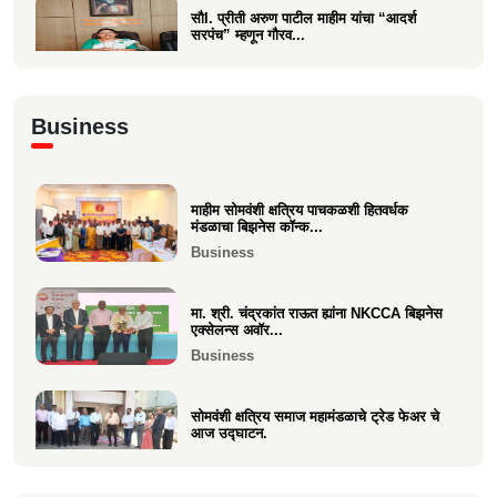
सौI. प्रीती अरुण पाटील माहीम यांचा “आदर्श
सरपंच” म्हणून गौरव...
Politics
अभिनंदन कार्यसम्राट आमदार मनिषाताई चौधरी
Business
Politics
माहीम सोमवंशी क्षत्रिय पाचकळशी हितवर्धक
श्री. अजूभाई यशवंत ठाकूर ह्यांची मा.श्री.उद्धव
मंडळाचा बिझनेस कॉन्क...
बाळासाहेब ठा...
Business
Politics
मा. श्री. चंद्रकांत राऊत ह्यांना NKCCA बिझनेस
एक्सेलन्स अवॉर...
Business
सोमवंशी क्षत्रिय समाज महामंडळाचे ट्रेड फेअर चे
आज उद्घाटन.
Business