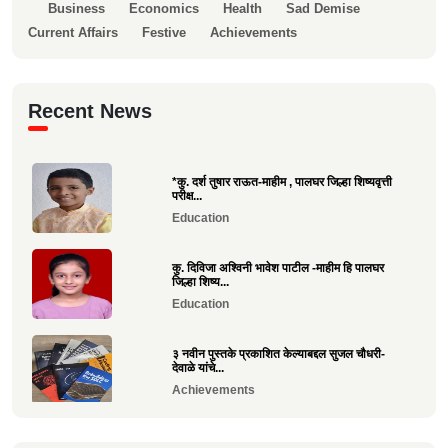
Business
Economics
Health
Sad Demise
Current Affairs
Festive
Achievements
Recent News
*कु. दर्श तुषार राऊत-माहीम , पालघर जिल्हा शिष्यवृत्ती
परीक्ष...
Education
कु. दिविजा अश्विनी भावेश पाटील -माहीम हि पालघर
जिल्हा शिष्य...
Education
३ नवीन पुस्तके प्रकाशित केल्याबद्दल सुजल चौधरी-
देवाळे यांचे...
Achievements
राष्ट्रीय खो-खो पंच परीक्षा उत्तीर्ण झाल्याबद्दल रोहन सावे