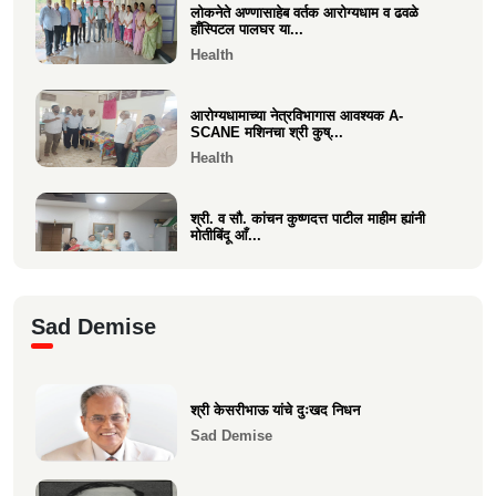
लोकनेते अण्णासाहेब वर्तक आरोग्यधाम व ढवळे
वसई विकास सहकारी बँकेचे अध्यक्ष आशय राऊत
हाँस्पिटल पालघर या...
यांना गोव्याच्या म...
Health
Economics
आरोग्यधामाच्या नेत्रविभागास आवश्यक A-
SCANE मशिनचा श्री कुष्...
Health
श्री. व सौ. कांचन कुष्णदत्त पाटील माहीम ह्यांनी
मोतीबिंदू आँ...
Health
श्री. संजय राऊत विरार (एडवण)यांच्या यकृत
Sad Demise
प्रत्यारोपण स्वानुभ...
Health
श्री केसरीभाऊ यांचे दुःखद निधन
माकुणसारच्या एस के पाटील विद्यामंदिरच्या सन
Sad Demise
1983 च्या 10 वी...
Health