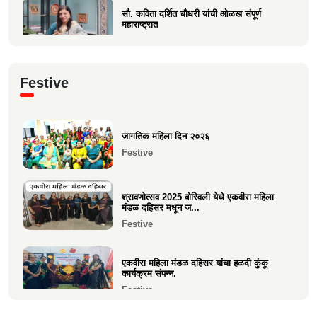
सौ. कविता दर्शित चौधरी यांची ओळख संपूर्ण
महाराष्ट्रात
Current Affairs
क्षात्रसेतू मार्च २०२६ अंकाचा प्रकाशन सोहळा
Festive
संपन्न
Current Affairs
जागतिक महिला दिन २०२६
समाजाचे मुखपत्र "क्षात्रसेतू" दिवाळी अंक २०२५
Festive
चे प्रकाशन
Current Affairs
श्रावणोत्सव 2025 बोरिवली येथे एकवीरा महिला
मंडळ दहिसर मधून ज...
Festive
एकवीरा महिला मंडळ दहिसर यांचा हळदी कुंकू
कार्यक्रम संपन्न.
Festive