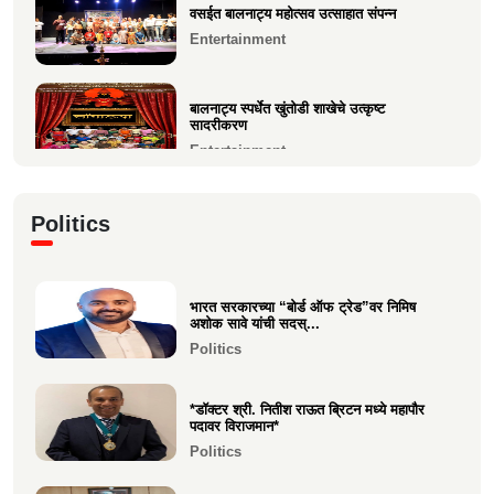
वसईत बालनाट्य महोत्सव उत्साहात संपन्न
Entertainment
मुंबई फ्युजन फेस्ट 2026 मध्ये दहिसरच्या कृपाली भूषण
म्हात्रे...
Entertainment
बालनाट्य स्पर्धेत खुंतोडी शाखेचे उत्कृष्ट
सादरीकरण
Entertainment
कु. महिमा कृष्णकांत म्हात्रे (मीरा) ला प्रस्तुत *झी
Politics
मराठी अव...
Entertainment
भारत सरकारच्या “बोर्ड ऑफ ट्रेड”वर निमिष
नीरज चुरी निर्मित“साबर बोंडं” – अनेक
अशोक सावे यांची सदस्...
आंतरराष्ट्रीय पुरस्कारा...
Politics
Entertainment
*डॉक्टर श्री. नितीश राऊत ब्रिटन मध्ये महापौर
पदावर विराजमान*
Politics