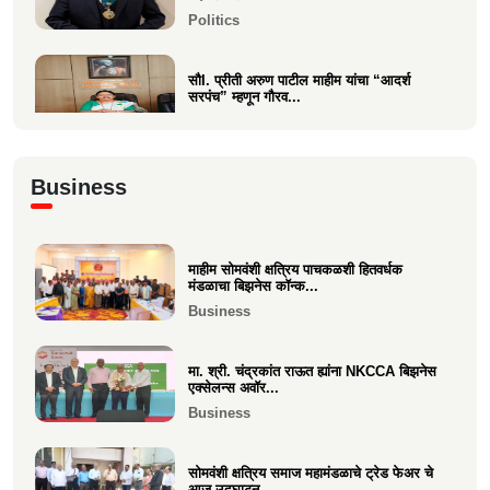
Politics
सौI. प्रीती अरुण पाटील माहीम यांचा “आदर्श
सरपंच” म्हणून गौरव...
Politics
अभिनंदन कार्यसम्राट आमदार मनिषाताई चौधरी
Business
Politics
माहीम सोमवंशी क्षत्रिय पाचकळशी हितवर्धक
श्री. अजूभाई यशवंत ठाकूर ह्यांची मा.श्री.उद्धव
मंडळाचा बिझनेस कॉन्क...
बाळासाहेब ठा...
Business
Politics
मा. श्री. चंद्रकांत राऊत ह्यांना NKCCA बिझनेस
एक्सेलन्स अवॉर...
Business
सोमवंशी क्षत्रिय समाज महामंडळाचे ट्रेड फेअर चे
आज उद्घाटन.