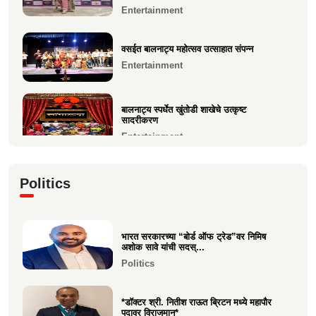
अंबारे) हिचे...
जगप्रसिद्ध कॉम्रेड्स अल्ट्रा मॅरेथॉनमध्ये आदिती सावे
Entertainment
यांची उ...
Education
Sports
वसईत बालनाट्य महोत्सव उत्साहात संपन्न
Entertainment
मुंबई फ्युजन फेस्ट 2026 मध्ये दहिसरच्या कृपाली भूषण
म्हात्रे...
Entertainment
बालनाट्य स्पर्धेत खुंतोडी शाखेचे उत्कृष्ट
सादरीकरण
Entertainment
कु. महिमा कृष्णकांत म्हात्रे (मीरा) ला प्रस्तुत *झी
Politics
मराठी अव...
Entertainment
भारत सरकारच्या “बोर्ड ऑफ ट्रेड”वर निमिष
नीरज चुरी निर्मित“साबर बोंडं” – अनेक
अशोक सावे यांची सदस्...
आंतरराष्ट्रीय पुरस्कारा...
Politics
Entertainment
*डॉक्टर श्री. नितीश राऊत ब्रिटन मध्ये महापौर
पदावर विराजमान*