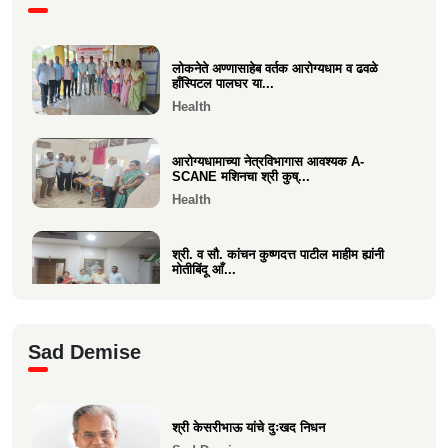
प्रकल्पासा...
Economics
लोकनेते अण्णासाहेब वर्तक आरोग्यधाम व ढवळे
वसई विकास सहकारी बँकेचे अध्यक्ष आशय राऊत
हाँस्पिटल पालघर या...
यांना गोव्याच्या म...
Health
Economics
आरोग्यधामाच्या नेत्रविभागास आवश्यक A-
SCANE मशिनचा श्री कुष्...
Health
श्री. व सौ. कांचन कुष्णदत्त पाटील माहीम ह्यांनी
मोतीबिंदू आँ...
Health
श्री. संजय राऊत विरार (एडवण)यांच्या यकृत
Sad Demise
प्रत्यारोपण स्वानुभ...
Health
श्री केसरीभाऊ यांचे दुःखद निधन
माकुणसारच्या एस के पाटील विद्यामंदिरच्या सन