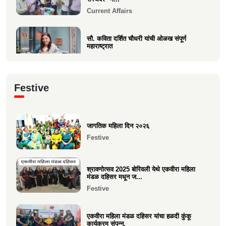
Current Affairs
सौ. कविता दर्शित चौधरी यांची ओळख संपूर्ण
महाराष्ट्रात
Current Affairs
क्षात्रसेतू मार्च २०२६ अंकाचा प्रकाशन सोहळा
Festive
संपन्न
Current Affairs
जागतिक महिला दिन २०२६
समाजाचे मुखपत्र "क्षात्रसेतू" दिवाळी अंक २०२५
Festive
चे प्रकाशन
Current Affairs
श्रावणोत्सव 2025 बोरिवली येथे एकवीरा महिला
मंडळ दहिसर मधून ज...
Festive
एकवीरा महिला मंडळ दहिसर यांचा हळदी कुंकू
कार्यक्रम संपन्न.