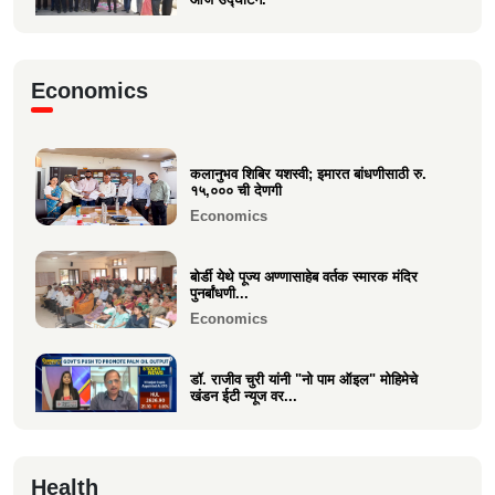
Business
मा.श्री. डॉ.राजीव चुरी ह्यांची दि ऑइल
Economics
टेक्नॉलॉजिस्ट असोसिएशन...
Business
कलानुभव शिबिर यशस्वी; इमारत बांधणीसाठी रु.
वक्रतुंड ऍग्रो याचे उद्घाटन, माहीम
१५,००० ची देणगी
Business
Economics
बोर्डी येथे पूज्य अण्णासाहेब वर्तक स्मारक मंदिर
पुनर्बांधणी...
Economics
डॉ. राजीव चुरी यांनी "नो पाम ऑइल" मोहिमेचे
खंडन ईटी न्यूज वर...
Economics
🙏 पु. अण्णासाहेब वर्तक स्मारक मंदिर – पुनर्विकास
Health