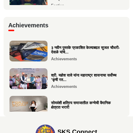
Festive
गरबा, दिनांक 5 ऑक्टोबर 2024, स्वामिनी महिला
Achievements
मंडळ बोरीवली पश्...
Festive
३ नवीन पुस्तके प्रकाशित केल्याबद्दल सुजल चौधरी-
श्री. श्रीहास चुरी यांच्या आयईसीए फाउंडेशनच्या
देवाळे यांचे...
पुरुष वृद्धाश...
Achievements
Festive
श्री. यज्ञेश सावे यांना महाराष्ट्र शासनाचा सर्वोच्च
‘कृषी रत...
Achievements
सोमवंशी क्षत्रिय समाजातील कन्येची वैमानिक
क्षेत्रात भरारी
Achievements
दिलीप हरीचंद्र वर्तक चटाळे यांचे एलएलबी परीक्षेत