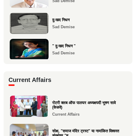
Sad Demise
1983 च्या 10 वी...
Health
दुःखद निधन
Sad Demise
" दुःखद निधन "
Sad Demise
दुःखद निधन
Current Affairs
Sad Demise
शोकसंदेश
रोटरी क्लब ऑफ पालघर अध्यक्षपदी भूषण सावे
Sad Demise
(केळवे)
Current Affairs
सोक्ष, "समाज मंदिर ट्रस्ट" या नामांकित विश्वस्त
संस्थेवर "म...