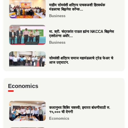
माहीम सोमवंशी क्षत्रिय पाचकळशी हितवर्धक
श्री. अजूभाई यशवंत ठाकूर ह्यांची मा.श्री.उद्धव
मंडळाचा बिझनेस कॉन्क...
बाळासाहेब ठा...
Business
Politics
मा. श्री. चंद्रकांत राऊत ह्यांना NKCCA बिझनेस
एक्सेलन्स अवॉर...
Business
सोमवंशी क्षत्रिय समाज महामंडळाचे ट्रेड फेअर चे
आज उद्घाटन.
Business
मा.श्री. डॉ.राजीव चुरी ह्यांची दि ऑइल
Economics
टेक्नॉलॉजिस्ट असोसिएशन...
Business
कलानुभव शिबिर यशस्वी; इमारत बांधणीसाठी रु.
वक्रतुंड ऍग्रो याचे उद्घाटन, माहीम
१५,००० ची देणगी
Business
Economics