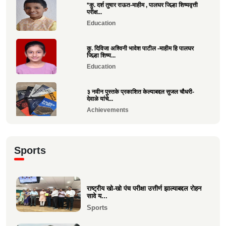
*कु. दर्श तुषार राऊत-माहीम , पालघर जिल्हा शिष्यवृत्ती
परीक्ष...
Education
कु. दिविजा अश्विनी भावेश पाटील -माहीम हि पालघर
जिल्हा शिष्य...
Education
३ नवीन पुस्तके प्रकाशित केल्याबद्दल सुजल चौधरी-
देवाळे यांचे...
Achievements
राष्ट्रीय खो-खो पंच परीक्षा उत्तीर्ण झाल्याबद्दल रोहन सावे
य...
Sports
Sports
श्री. यज्ञेश सावे यांना महाराष्ट्र शासनाचा सर्वोच्च ‘कृषी
रत...
राष्ट्रीय खो-खो पंच परीक्षा उत्तीर्ण झाल्याबद्दल रोहन
सावे य...
Achievements
Sports
भारत सरकारच्या “बोर्ड ऑफ ट्रेड”वर निमिष अशोक