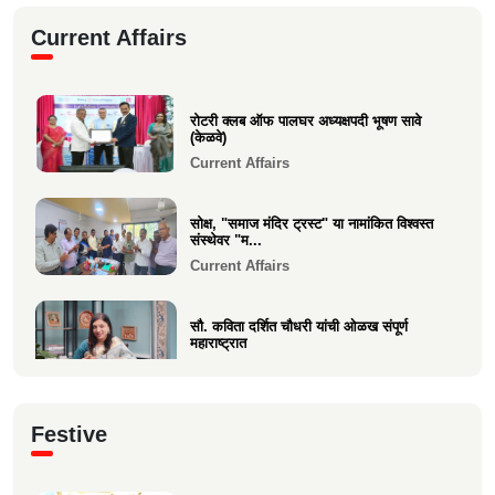
दुःखद निधन
Current Affairs
Sad Demise
शोकसंदेश
रोटरी क्लब ऑफ पालघर अध्यक्षपदी भूषण सावे
Sad Demise
(केळवे)
Current Affairs
सोक्ष, "समाज मंदिर ट्रस्ट" या नामांकित विश्वस्त
संस्थेवर "म...
Current Affairs
सौ. कविता दर्शित चौधरी यांची ओळख संपूर्ण
महाराष्ट्रात
Current Affairs
क्षात्रसेतू मार्च २०२६ अंकाचा प्रकाशन सोहळा
Festive
संपन्न
Current Affairs