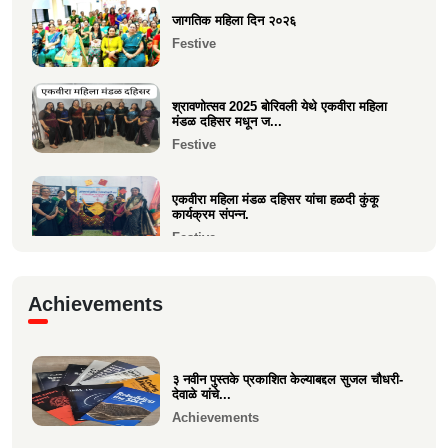
जागतिक महिला दिन २०२६
समाजाचे मुखपत्र "क्षात्रसेतू" दिवाळी अंक २०२५
Festive
चे प्रकाशन
Current Affairs
श्रावणोत्सव 2025 बोरिवली येथे एकवीरा महिला
मंडळ दहिसर मधून ज...
Festive
एकवीरा महिला मंडळ दहिसर यांचा हळदी कुंकू
कार्यक्रम संपन्न.
Festive
गरबा, दिनांक 5 ऑक्टोबर 2024, स्वामिनी महिला
Achievements
मंडळ बोरीवली पश्...
Festive
३ नवीन पुस्तके प्रकाशित केल्याबद्दल सुजल चौधरी-
श्री. श्रीहास चुरी यांच्या आयईसीए फाउंडेशनच्या
देवाळे यांचे...
पुरुष वृद्धाश...
Achievements
Festive