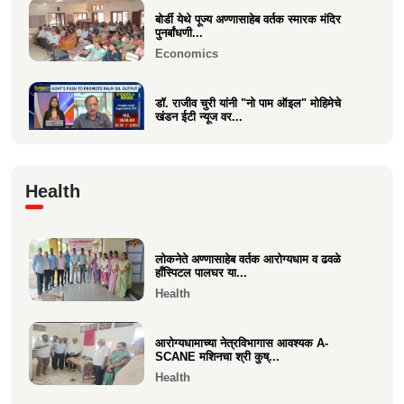
बोर्डी येथे पूज्य अण्णासाहेब वर्तक स्मारक मंदिर
पुनर्बांधणी...
Economics
डॉ. राजीव चुरी यांनी "नो पाम ऑइल" मोहिमेचे
खंडन ईटी न्यूज वर...
Economics
🙏 पु. अण्णासाहेब वर्तक स्मारक मंदिर – पुनर्विकास
Health
प्रकल्पासा...
Economics
लोकनेते अण्णासाहेब वर्तक आरोग्यधाम व ढवळे
वसई विकास सहकारी बँकेचे अध्यक्ष आशय राऊत
हाँस्पिटल पालघर या...
यांना गोव्याच्या म...
Health
Economics
आरोग्यधामाच्या नेत्रविभागास आवश्यक A-
SCANE मशिनचा श्री कुष्...
Health