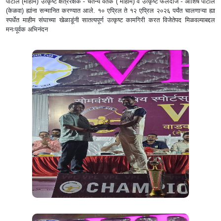
पाटील (माहीम) उत्कृष्ट क्षेत्ररक्षक - चैतन्य वर्तक ( माहीम) व उत्कृष्ट फलंदाज - आशिष पाटील
(केळवा) ह्यांना सन्मानित करण्यात आले. १० एप्रिल ते १२ एप्रिल २०२६ पर्यंत चालणाऱ्या ह्या
स्पर्धेत माहीम संघाच्या खेळाडूंनी सातत्यपूर्ण उत्कृष्ट कामगिरी करत विजेतेपद मिळवल्याबद्दल
मनःपूर्वक अभिनंदन