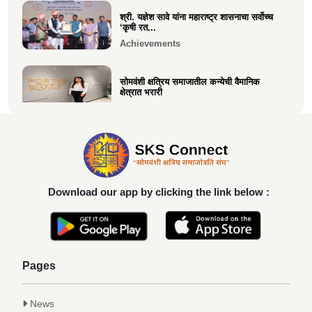
श्री. यज्ञेश सावे यांना महाराष्ट्र शासनाचा सर्वोच्च
‘कृषी रत...
Achievements
सोमवंशी क्षत्रिय समाजातील कन्येची वैमानिक
क्षेत्रात भरारी
Achievements
दिलीप हरीचंद्र वर्तक चटाळे यांचे एलएलबी परीक्षेत
यश
Achievements
Download our app by clicking the link below :
कु. आलाप किशोर सावे, आपल्या अथक परिश्रम व
गुणवत्तेवर यशस्वीर...
Achievements
Pages
News