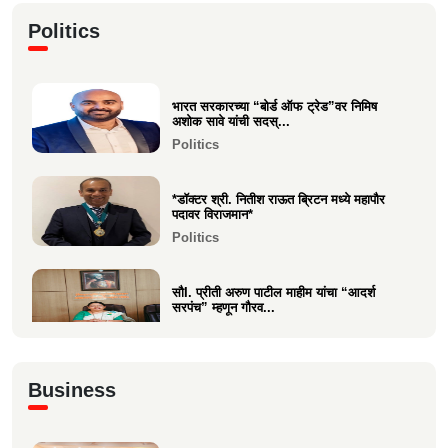
कु. महिमा कृष्णकांत म्हात्रे (मीरा) ला प्रस्तुत *झी
Politics
मराठी अव...
Entertainment
भारत सरकारच्या “बोर्ड ऑफ ट्रेड”वर निमिष
नीरज चुरी निर्मित“साबर बोंडं” – अनेक
अशोक सावे यांची सदस्...
आंतरराष्ट्रीय पुरस्कारा...
Politics
Entertainment
*डॉक्टर श्री. नितीश राऊत ब्रिटन मध्ये महापौर
पदावर विराजमान*
Politics
सौI. प्रीती अरुण पाटील माहीम यांचा “आदर्श
सरपंच” म्हणून गौरव...
Politics
अभिनंदन कार्यसम्राट आमदार मनिषाताई चौधरी
Business
Politics