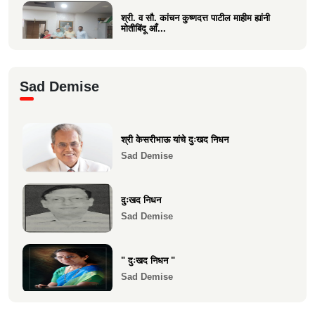
श्री. व सौ. कांचन कुष्णदत्त पाटील माहीम ह्यांनी
मोतीबिंदू आँ...
Health
श्री. संजय राऊत विरार (एडवण)यांच्या यकृत
Sad Demise
प्रत्यारोपण स्वानुभ...
Health
श्री केसरीभाऊ यांचे दुःखद निधन
माकुणसारच्या एस के पाटील विद्यामंदिरच्या सन
Sad Demise
1983 च्या 10 वी...
Health
दुःखद निधन
Sad Demise
" दुःखद निधन "
Sad Demise