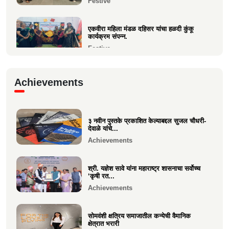
Festive
एकवीरा महिला मंडळ दहिसर यांचा हळदी कुंकू
कार्यक्रम संपन्न.
Festive
गरबा, दिनांक 5 ऑक्टोबर 2024, स्वामिनी महिला
Achievements
मंडळ बोरीवली पश्...
Festive
३ नवीन पुस्तके प्रकाशित केल्याबद्दल सुजल चौधरी-
श्री. श्रीहास चुरी यांच्या आयईसीए फाउंडेशनच्या
देवाळे यांचे...
पुरुष वृद्धाश...
Achievements
Festive
श्री. यज्ञेश सावे यांना महाराष्ट्र शासनाचा सर्वोच्च
‘कृषी रत...
Achievements
सोमवंशी क्षत्रिय समाजातील कन्येची वैमानिक
क्षेत्रात भरारी