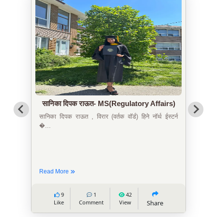
सानिका दिपक राऊत- MS(Regulatory Affairs)
सानिका दिपक राऊत , विरार (वर्तक वॉर्ड) हिने नॉर्थ ईस्टर्न
�...
Read More
9
1
42
Like
Comment
View
Share