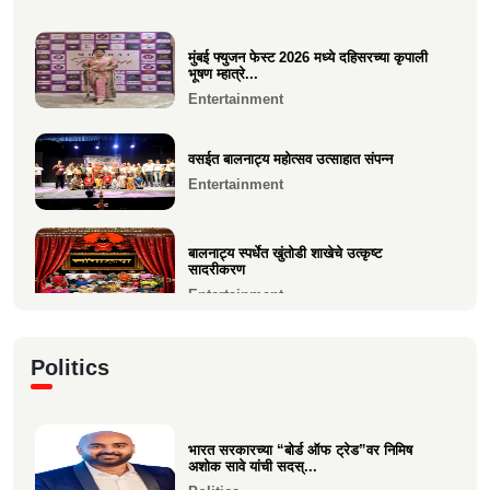
१२ वी CET परीक्षेत सुप्रिया पराग वर्तक (केळवे. अंबारे)
Education
हिचे...
Education
मुंबई फ्युजन फेस्ट 2026 मध्ये दहिसरच्या कृपाली
१२ वी CET परीक्षेत सुप्रिया पराग वर्तक (केळवे.
भूषण म्हात्रे...
अंबारे) हिचे...
जगप्रसिद्ध कॉम्रेड्स अल्ट्रा मॅरेथॉनमध्ये आदिती सावे
Entertainment
यांची उ...
Education
Sports
वसईत बालनाट्य महोत्सव उत्साहात संपन्न
Entertainment
मुंबई फ्युजन फेस्ट 2026 मध्ये दहिसरच्या कृपाली भूषण
म्हात्रे...
Entertainment
बालनाट्य स्पर्धेत खुंतोडी शाखेचे उत्कृष्ट
सादरीकरण
Entertainment
कु. महिमा कृष्णकांत म्हात्रे (मीरा) ला प्रस्तुत *झी
Politics
मराठी अव...
Entertainment
भारत सरकारच्या “बोर्ड ऑफ ट्रेड”वर निमिष
नीरज चुरी निर्मित“साबर बोंडं” – अनेक
अशोक सावे यांची सदस्...
आंतरराष्ट्रीय पुरस्कारा...