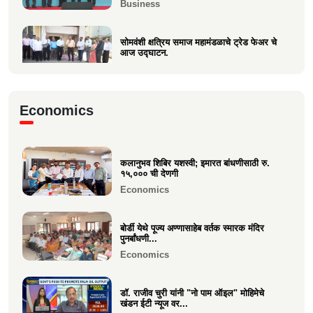
Business
सोमवंशी क्षत्रिय समाज महामंडळाचे ट्रेड फेअर चे
आज उद्घाटन.
Business
मा.श्री. डॉ.राजीव चुरी ह्यांची दि ऑइल
Economics
टेक्नॉलॉजिस्ट असोसिएशन...
Business
कलानुभव शिबिर यशस्वी; इमारत बांधणीसाठी रु.
वक्रतुंड ऍग्रो याचे उद्घाटन, माहीम
१५,००० ची देणगी
Business
Economics
बोर्डी येथे पूज्य अण्णासाहेब वर्तक स्मारक मंदिर
पुनर्बांधणी...
Economics
डॉ. राजीव चुरी यांनी "नो पाम ऑइल" मोहिमेचे
खंडन ईटी न्यूज वर...