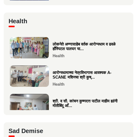
Economics
🙏 पु. अण्णासाहेब वर्तक स्मारक मंदिर – पुनर्विकास
Health
प्रकल्पासा...
Economics
लोकनेते अण्णासाहेब वर्तक आरोग्यधाम व ढवळे
वसई विकास सहकारी बँकेचे अध्यक्ष आशय राऊत
हाँस्पिटल पालघर या...
यांना गोव्याच्या म...
Health
Economics
आरोग्यधामाच्या नेत्रविभागास आवश्यक A-
SCANE मशिनचा श्री कुष्...
Health
श्री. व सौ. कांचन कुष्णदत्त पाटील माहीम ह्यांनी
मोतीबिंदू आँ...
Health
श्री. संजय राऊत विरार (एडवण)यांच्या यकृत
Sad Demise
प्रत्यारोपण स्वानुभ...