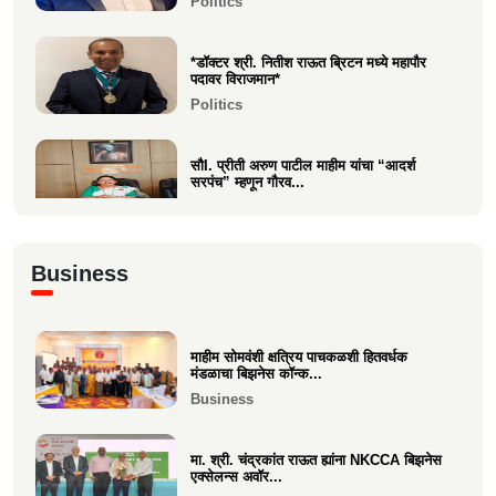
Politics
Entertainment
*डॉक्टर श्री. नितीश राऊत ब्रिटन मध्ये महापौर
पदावर विराजमान*
Politics
सौI. प्रीती अरुण पाटील माहीम यांचा “आदर्श
सरपंच” म्हणून गौरव...
Politics
अभिनंदन कार्यसम्राट आमदार मनिषाताई चौधरी
Business
Politics
माहीम सोमवंशी क्षत्रिय पाचकळशी हितवर्धक
श्री. अजूभाई यशवंत ठाकूर ह्यांची मा.श्री.उद्धव
मंडळाचा बिझनेस कॉन्क...
बाळासाहेब ठा...
Business
Politics
मा. श्री. चंद्रकांत राऊत ह्यांना NKCCA बिझनेस
एक्सेलन्स अवॉर...