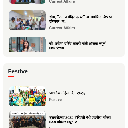
Current Affairs
सोक्ष, "समाज मंदिर ट्रस्ट" या नामांकित विश्वस्त
संस्थेवर "म...
Current Affairs
सौ. कविता दर्शित चौधरी यांची ओळख संपूर्ण
महाराष्ट्रात
Current Affairs
क्षात्रसेतू मार्च २०२६ अंकाचा प्रकाशन सोहळा
Festive
संपन्न
Current Affairs
जागतिक महिला दिन २०२६
समाजाचे मुखपत्र "क्षात्रसेतू" दिवाळी अंक २०२५
Festive
चे प्रकाशन
Current Affairs
श्रावणोत्सव 2025 बोरिवली येथे एकवीरा महिला
मंडळ दहिसर मधून ज...