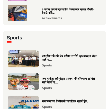
३ नवीन पुस्तके प्रकाशित केल्याबद्दल सुजल चौधरी-
देवाळे यांचे...
Achievements
राष्ट्रीय खो-खो पंच परीक्षा उत्तीर्ण झाल्याबद्दल रोहन सावे
य...
Sports
Sports
श्री. यज्ञेश सावे यांना महाराष्ट्र शासनाचा सर्वोच्च ‘कृषी
रत...
राष्ट्रीय खो-खो पंच परीक्षा उत्तीर्ण झाल्याबद्दल रोहन
सावे य...
Achievements
Sports
भारत सरकारच्या “बोर्ड ऑफ ट्रेड”वर निमिष अशोक
सावे यांची सदस्...
जगप्रसिद्ध कॉम्रेड्स अल्ट्रा मॅरेथॉनमध्ये आदिती
Politics
सावे यांची उ...
Sports
केवल विनय दिपा चौधरी उमेळेै यांना एलएलबी (LLB)
पदवी संपादन
सफाळ्याच्या विधीशची जागतिक सुवर्ण झेप.
Education
Sports