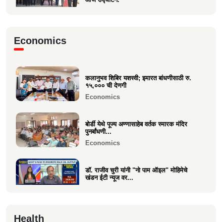
Business
मा.श्री. डॉ.राजीव चुरी ह्यांची दि ऑइल
Economics
टेक्नॉलॉजिस्ट असोसिएशन...
Business
कलानुभव शिबिर यशस्वी; इमारत बांधणीसाठी रु.
वक्रतुंड ऍग्रो याचे उद्घाटन, माहीम
१५,००० ची देणगी
Business
Economics
बोर्डी येथे पूज्य अण्णासाहेब वर्तक स्मारक मंदिर
पुनर्बांधणी...
Economics
डॉ. राजीव चुरी यांनी "नो पाम ऑइल" मोहिमेचे
खंडन ईटी न्यूज वर...
Economics
🙏 पु. अण्णासाहेब वर्तक स्मारक मंदिर – पुनर्विकास
Health