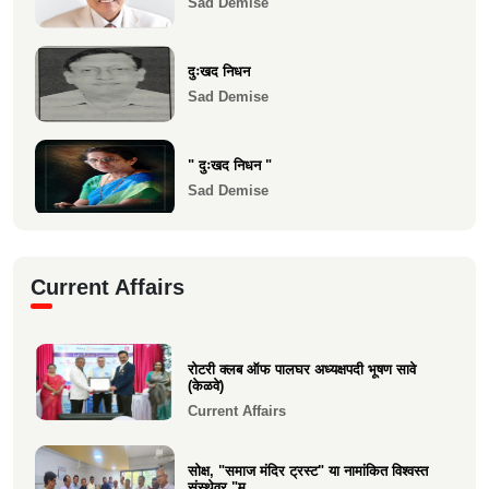
Sad Demise
1983 च्या 10 वी...
Health
दुःखद निधन
Sad Demise
" दुःखद निधन "
Sad Demise
दुःखद निधन
Current Affairs
Sad Demise
शोकसंदेश
रोटरी क्लब ऑफ पालघर अध्यक्षपदी भूषण सावे
Sad Demise
(केळवे)
Current Affairs
सोक्ष, "समाज मंदिर ट्रस्ट" या नामांकित विश्वस्त
संस्थेवर "म...