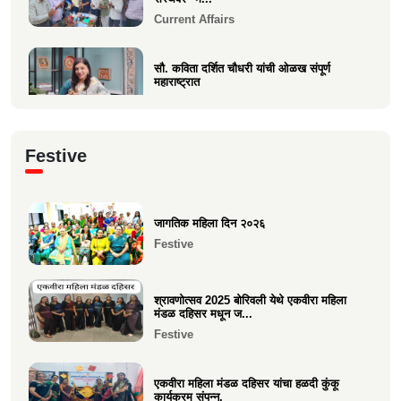
Current Affairs
सौ. कविता दर्शित चौधरी यांची ओळख संपूर्ण
महाराष्ट्रात
Current Affairs
क्षात्रसेतू मार्च २०२६ अंकाचा प्रकाशन सोहळा
Festive
संपन्न
Current Affairs
जागतिक महिला दिन २०२६
समाजाचे मुखपत्र "क्षात्रसेतू" दिवाळी अंक २०२५
Festive
चे प्रकाशन
Current Affairs
श्रावणोत्सव 2025 बोरिवली येथे एकवीरा महिला
मंडळ दहिसर मधून ज...
Festive
एकवीरा महिला मंडळ दहिसर यांचा हळदी कुंकू
कार्यक्रम संपन्न.