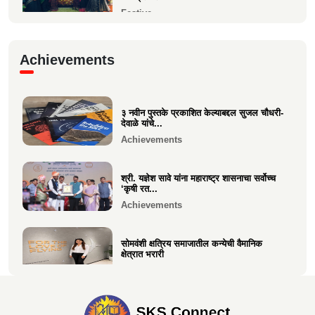
Festive
गरबा, दिनांक 5 ऑक्टोबर 2024, स्वामिनी महिला
Achievements
मंडळ बोरीवली पश्...
Festive
३ नवीन पुस्तके प्रकाशित केल्याबद्दल सुजल चौधरी-
श्री. श्रीहास चुरी यांच्या आयईसीए फाउंडेशनच्या
देवाळे यांचे...
पुरुष वृद्धाश...
Achievements
Festive
श्री. यज्ञेश सावे यांना महाराष्ट्र शासनाचा सर्वोच्च
‘कृषी रत...
Achievements
सोमवंशी क्षत्रिय समाजातील कन्येची वैमानिक
क्षेत्रात भरारी
Achievements
दिलीप हरीचंद्र वर्तक चटाळे यांचे एलएलबी परीक्षेत