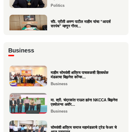
Politics
सौI. प्रीती अरुण पाटील माहीम यांचा “आदर्श
सरपंच” म्हणून गौरव...
Politics
अभिनंदन कार्यसम्राट आमदार मनिषाताई चौधरी
Business
Politics
माहीम सोमवंशी क्षत्रिय पाचकळशी हितवर्धक
श्री. अजूभाई यशवंत ठाकूर ह्यांची मा.श्री.उद्धव
मंडळाचा बिझनेस कॉन्क...
बाळासाहेब ठा...
Business
Politics
मा. श्री. चंद्रकांत राऊत ह्यांना NKCCA बिझनेस
एक्सेलन्स अवॉर...
Business
सोमवंशी क्षत्रिय समाज महामंडळाचे ट्रेड फेअर चे
आज उद्घाटन.