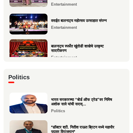
अंबारे) हिचे...
जगप्रसिद्ध कॉम्रेड्स अल्ट्रा मॅरेथॉनमध्ये आदिती सावे
Entertainment
यांची उ...
Education
Sports
वसईत बालनाट्य महोत्सव उत्साहात संपन्न
Entertainment
मुंबई फ्युजन फेस्ट 2026 मध्ये दहिसरच्या कृपाली भूषण
म्हात्रे...
Entertainment
बालनाट्य स्पर्धेत खुंतोडी शाखेचे उत्कृष्ट
सादरीकरण
Entertainment
कु. महिमा कृष्णकांत म्हात्रे (मीरा) ला प्रस्तुत *झी
Politics
मराठी अव...
Entertainment
भारत सरकारच्या “बोर्ड ऑफ ट्रेड”वर निमिष
नीरज चुरी निर्मित“साबर बोंडं” – अनेक
अशोक सावे यांची सदस्...
आंतरराष्ट्रीय पुरस्कारा...
Politics
Entertainment
*डॉक्टर श्री. नितीश राऊत ब्रिटन मध्ये महापौर
पदावर विराजमान*