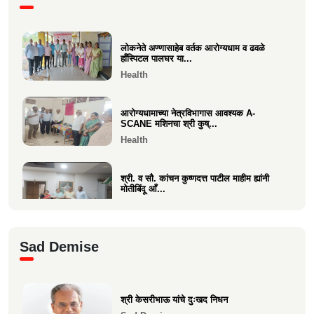
प्रकल्पासा...
Economics
लोकनेते अण्णासाहेब वर्तक आरोग्यधाम व ढवळे
वसई विकास सहकारी बँकेचे अध्यक्ष आशय राऊत
हाँस्पिटल पालघर या...
यांना गोव्याच्या म...
Health
Economics
आरोग्यधामाच्या नेत्रविभागास आवश्यक A-
SCANE मशिनचा श्री कुष्...
Health
श्री. व सौ. कांचन कुष्णदत्त पाटील माहीम ह्यांनी
मोतीबिंदू आँ...
Health
श्री. संजय राऊत विरार (एडवण)यांच्या यकृत
Sad Demise
प्रत्यारोपण स्वानुभ...
Health
श्री केसरीभाऊ यांचे दुःखद निधन
माकुणसारच्या एस के पाटील विद्यामंदिरच्या सन