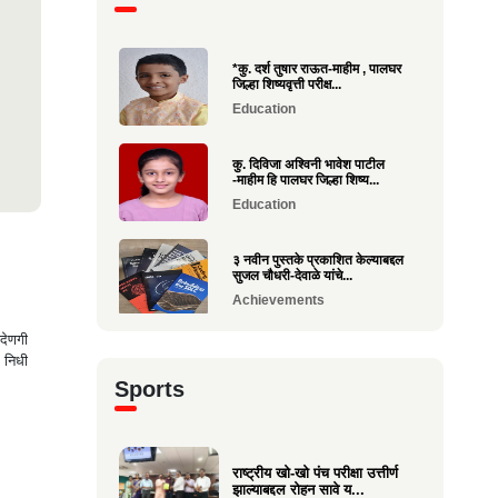
*कु. दर्श तुषार राऊत-माहीम , पालघर
जिल्हा शिष्यवृत्ती परीक्ष...
Education
कु. दिविजा अश्विनी भावेश पाटील
-माहीम हि पालघर जिल्हा शिष्य...
Education
३ नवीन पुस्तके प्रकाशित केल्याबद्दल
सुजल चौधरी-देवाळे यांचे...
Achievements
 देणगी
राष्ट्रीय खो-खो पंच परीक्षा उत्तीर्ण
स निधी
झाल्याबद्दल रोहन सावे य...
Sports
Sports
श्री. यज्ञेश सावे यांना महाराष्ट्र
शासनाचा सर्वोच्च ‘कृषी रत...
राष्ट्रीय खो-खो पंच परीक्षा उत्तीर्ण
झाल्याबद्दल रोहन सावे य...
Achievements