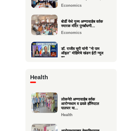
Economics
वक्रतुंड ऍग्रो याचे उद्घाटन,
माहीम
बोर्डी येथे पूज्य अण्णासाहेब वर्तक
स्मारक मंदिर पुनर्बांधणी...
Business
Economics
डॉ. राजीव चुरी यांनी "नो पाम
ऑइल" मोहिमेचे खंडन ईटी न्यूज
वर...
Economics
Health
🙏 पु. अण्णासाहेब वर्तक स्मारक
मंदिर – पुनर्विकास प्रकल्पासा...
Economics
लोकनेते अण्णासाहेब वर्तक
आरोग्यधाम व ढवळे हाँस्पिटल
वसई विकास सहकारी बँकेचे
पालघर या...
अध्यक्ष आशय राऊत यांना गोव्याच्या
Health
म...
Economics
आरोग्यधामाच्या नेत्रविभागास