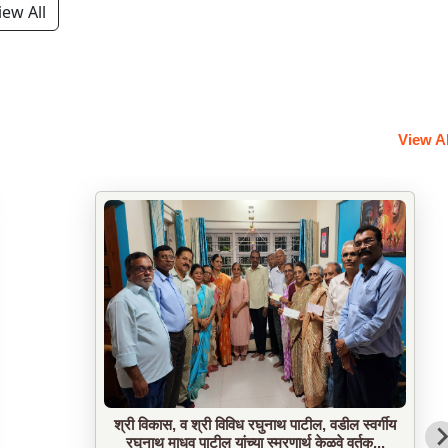
iew All
View A
सौ स्मिता दामोदर पाटील, व श्रीम नूतन नंदकुमार पाटील
यांज कडून रुपये १००,०००/-स्मारक मंदिरासाठी