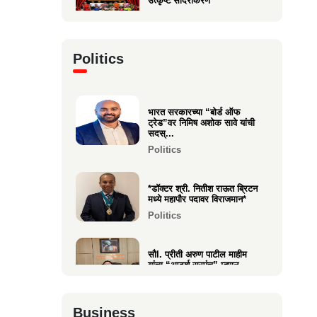
उत्कृष्ट सादरीकरण
Entertainment
कु. महिमा कृष्णकांत म्हात्रे (मीरा)
Politics
ला प्रस्तुत *झी मराठी अव...
Entertainment
भारत सरकारच्या “बोर्ड ऑफ
नीरज चुरी निर्मित“साबर बोंडं” –
ट्रेड”वर निमिष अशोक सावे यांची
अनेक आंतरराष्ट्रीय पुरस्कारा...
सदस्...
Entertainment
Politics
*डॉक्टर श्री. नितीश राऊत ब्रिटन
मध्ये महापौर पदावर विराजमान*
Politics
सौI. प्रीती अरुण पाटील माहीम
यांचा “आदर्श सरपंच” म्हणून
गौरव...
Politics
Business