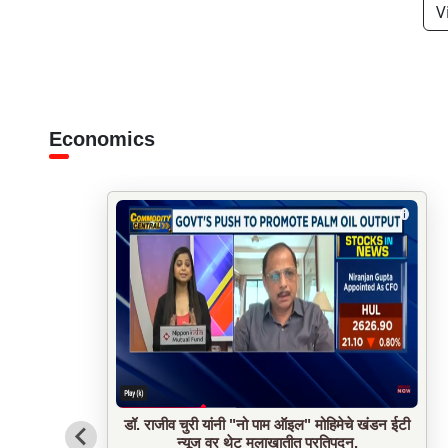
V
Economics
श्री विकास, व श्री विविध रघुनाथ पाटील, वडील स्वर्गीय
रघुनाथ माधव पाटील यांच्या स्मरणार्थ केळवे वर्तक...