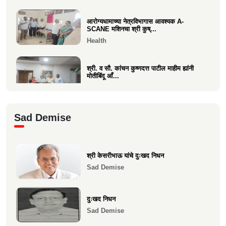
Economics
आरोग्यधामाच्या नेत्रविभागास आवश्यक A-
SCANE मशिनचा श्री कुष्...
Health
श्री. व सौ. कांचन कुष्णदत्त पाटील माहीम ह्यांनी
मोतीबिंदू आँ...
Health
श्री. संजय राऊत विरार (एडवण)यांच्या यकृत
Sad Demise
प्रत्यारोपण स्वानुभ...
Health
श्री केसरीभाऊ यांचे दुःखद निधन
माकुणसारच्या एस के पाटील विद्यामंदिरच्या सन
Sad Demise
1983 च्या 10 वी...
Health
दुःखद निधन
Sad Demise