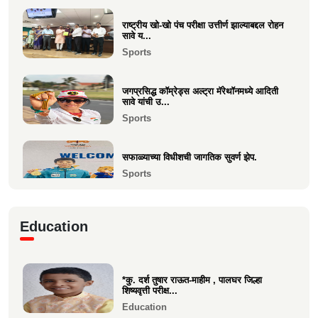
श्री. यज्ञेश सावे यांना महाराष्ट्र शासनाचा सर्वोच्च ‘कृषी
रत...
राष्ट्रीय खो-खो पंच परीक्षा उत्तीर्ण झाल्याबद्दल रोहन
सावे य...
Achievements
Sports
भारत सरकारच्या “बोर्ड ऑफ ट्रेड”वर निमिष अशोक
सावे यांची सदस्...
जगप्रसिद्ध कॉम्रेड्स अल्ट्रा मॅरेथॉनमध्ये आदिती
Politics
सावे यांची उ...
Sports
केवल विनय दिपा चौधरी उमेळेै यांना एलएलबी (LLB)
पदवी संपादन
सफाळ्याच्या विधीशची जागतिक सुवर्ण झेप.
Education
Sports
माहीम सोमवंशी क्षत्रिय पाचकळशी हितवर्धक मंडळाचा
बिझनेस कॉन्क...
रिया चौधरीची मुंबई टी-२० लीगमध्ये आयकॉन
Business
Education
प्लेअर म्हणून निवड
Sports
सोमवंशी क्षत्रिय समाजातील कन्येची वैमानिक क्षेत्रात
भरारी
*कु. दर्श तुषार राऊत-माहीम , पालघर जिल्हा
Achievements
वसईच्या कु. वीरा चौधरीची पालघर जिल्हा
शिष्यवृत्ती परीक्ष...
किकबॉक्सिंग स्पर्धेत स...
Education
Sports