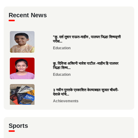
Recent News
*कु. दर्श तुषार राऊत-माहीम , पालघर जिल्हा शिष्यवृत्ती
परीक्ष...
Education
कु. दिविजा अश्विनी भावेश पाटील -माहीम हि पालघर
जिल्हा शिष्य...
Education
३ नवीन पुस्तके प्रकाशित केल्याबद्दल सुजल चौधरी-
देवाळे यांचे...
Achievements
राष्ट्रीय खो-खो पंच परीक्षा उत्तीर्ण झाल्याबद्दल रोहन सावे
य...
Sports
Sports