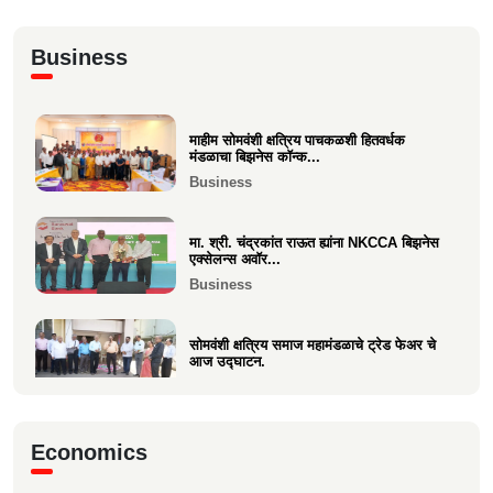
अभिनंदन कार्यसम्राट आमदार मनिषाताई चौधरी
Business
Politics
माहीम सोमवंशी क्षत्रिय पाचकळशी हितवर्धक
श्री. अजूभाई यशवंत ठाकूर ह्यांची मा.श्री.उद्धव
मंडळाचा बिझनेस कॉन्क...
बाळासाहेब ठा...
Business
Politics
मा. श्री. चंद्रकांत राऊत ह्यांना NKCCA बिझनेस
एक्सेलन्स अवॉर...
Business
सोमवंशी क्षत्रिय समाज महामंडळाचे ट्रेड फेअर चे
आज उद्घाटन.
Business
मा.श्री. डॉ.राजीव चुरी ह्यांची दि ऑइल
Economics
टेक्नॉलॉजिस्ट असोसिएशन...
Business