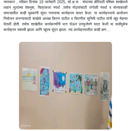
नमस्कार , रविवार दिनांक 19 जानेवारी 2025, सो.क्ष.स . संघाच्या बोरिवली पश्चिम शाखेमध्ये
लहान मुलांच्या वेशभूषा, चित्रकला स्पर्धा ,तसेच मोठ्यांसाठी रांगोळी स्पर्धा व संध्याकाळी
समाजातील काही युवकांनी सुंदर गायनाचा कार्यक्रम सादर केला. या कार्यक्रमाचे आयोजन
नियोजन करण्यासाठी शाखेचे अध्यक्ष किरण पाटील व चिटणीस सुनिती पाटील यांनी खूप मेहनत
घेतली होती. तसेच शाखेतील कार्यकर्त्यांनी भाग घेऊन उस्फूर्तपणे मदत केली या सर्वांमुळेच
कार्यक्रम यशस्वी झाला आणि खूपच सुंदर झाला. त्या कार्यक्रमातील काही क्षण....