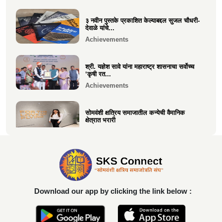
३ नवीन पुस्तके प्रकाशित केल्याबद्दल सुजल चौधरी-
श्री. श्रीहास चुरी यांच्या आयईसीए फाउंडेशनच्या
देवाळे यांचे...
पुरुष वृद्धाश...
Achievements
Festive
श्री. यज्ञेश सावे यांना महाराष्ट्र शासनाचा सर्वोच्च
‘कृषी रत...
Achievements
सोमवंशी क्षत्रिय समाजातील कन्येची वैमानिक
क्षेत्रात भरारी
Achievements
दिलीप हरीचंद्र वर्तक चटाळे यांचे एलएलबी परीक्षेत
यश
Achievements
Download our app by clicking the link below :
कु. आलाप किशोर सावे, आपल्या अथक परिश्रम व
गुणवत्तेवर यशस्वीर...