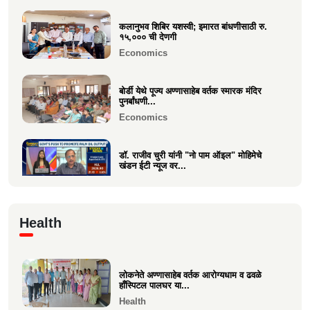
कलानुभव शिबिर यशस्वी; इमारत बांधणीसाठी रु.
वक्रतुंड ऍग्रो याचे उद्घाटन, माहीम
१५,००० ची देणगी
Business
Economics
बोर्डी येथे पूज्य अण्णासाहेब वर्तक स्मारक मंदिर
पुनर्बांधणी...
Economics
डॉ. राजीव चुरी यांनी "नो पाम ऑइल" मोहिमेचे
खंडन ईटी न्यूज वर...
Economics
🙏 पु. अण्णासाहेब वर्तक स्मारक मंदिर – पुनर्विकास
Health
प्रकल्पासा...
Economics
लोकनेते अण्णासाहेब वर्तक आरोग्यधाम व ढवळे
वसई विकास सहकारी बँकेचे अध्यक्ष आशय राऊत
हाँस्पिटल पालघर या...
यांना गोव्याच्या म...
Health