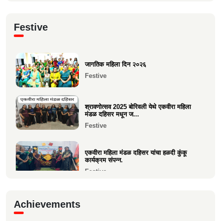
क्षात्रसेतू मार्च २०२६ अंकाचा प्रकाशन सोहळा
Festive
संपन्न
Current Affairs
जागतिक महिला दिन २०२६
समाजाचे मुखपत्र "क्षात्रसेतू" दिवाळी अंक २०२५
Festive
चे प्रकाशन
Current Affairs
श्रावणोत्सव 2025 बोरिवली येथे एकवीरा महिला
मंडळ दहिसर मधून ज...
Festive
एकवीरा महिला मंडळ दहिसर यांचा हळदी कुंकू
कार्यक्रम संपन्न.
Festive
गरबा, दिनांक 5 ऑक्टोबर 2024, स्वामिनी महिला
Achievements
मंडळ बोरीवली पश्...
Festive